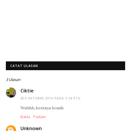
CATAT ULASAN
3 Ulasan
Ciktie
9 OKTOBER 2016 PADA 3:38 PTG
Wahhh..bestnya bonde
Balas
Padam
Unknown