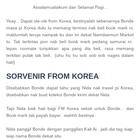
Assalamualaikum dan Selamat Pagi...
Yeay... Dapat ole-ole from Korea, bestnyalah sebenarnya Bonde
masa pi Korea dulu tu memang termiss nak beli book mark ni,
maklumlah teruja nampak itu dan ini dekat Namdaemun Market
tu. Tak terlintas pon nak beli book mark pedang samurai ni..
lepas roomate tunjukkan apa yang dia beli, rasa memang
terkilan pulak tak beli.. (uhu hu hu sob sob sob nages dalam
hati)
SORVENIR FROM KOREA
Disebabkan Bonde dapat tahu yang Nida nak travel pi Korea,
disebabkan nak buat koleksi Bonde kirim dekat Nida.
Tapi Nida baik hati bagi FM Korea sekali untuk Bonde... dan
Book mark tak payah bayar.. wahhh bestnye..
Nida panggil Bonde dengan panggilan Kak Ai.. jadi dia tag siap-
siap nama Bonde dekat situ.