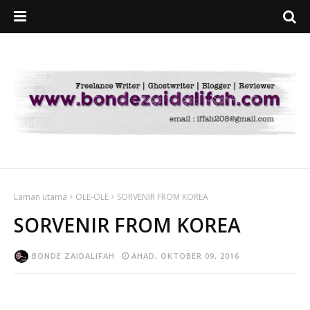
Laman utama
OLE-OLE
SORVENIR FROM KOREA
SORVENIR FROM KOREA
BONDE ZAIDALIFAH
AHAD, OKTOBER 09, 2016