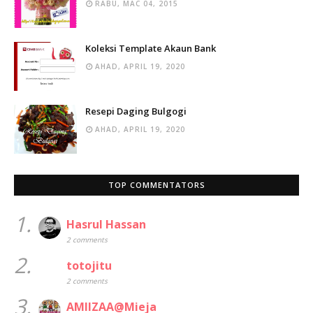
RABU, MAC 04, 2015
Koleksi Template Akaun Bank
AHAD, APRIL 19, 2020
Resepi Daging Bulgogi
AHAD, APRIL 19, 2020
TOP COMMENTATORS
1.
Hasrul Hassan
2 comments
2.
totojitu
2 comments
3.
AMIIZAA@Mieja