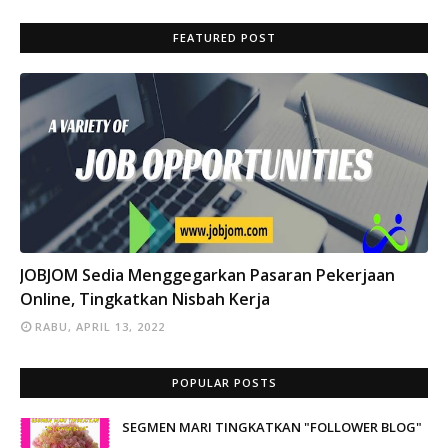
FEATURED POST
INFO
JOBJOM Sedia Menggegarkan Pasaran Pekerjaan
Online, Tingkatkan Nisbah Kerja
RABU, APRIL 13, 2022
POPULAR POSTS
SEGMEN MARI TINGKATKAN "FOLLOWER BLOG"