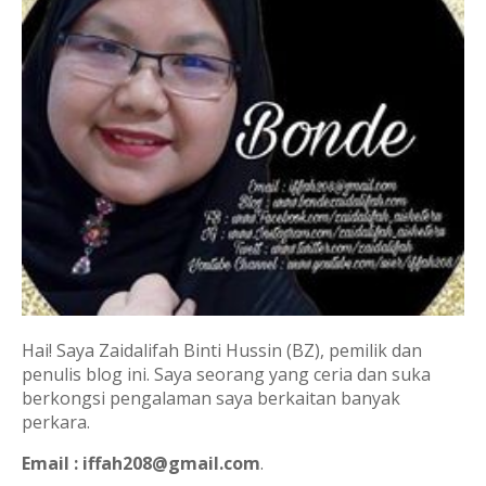
Hai! Saya Zaidalifah Binti Hussin (BZ), pemilik dan
penulis blog ini. Saya seorang yang ceria dan suka
berkongsi pengalaman saya berkaitan banyak
perkara.
Email : iffah208@gmail.com
.