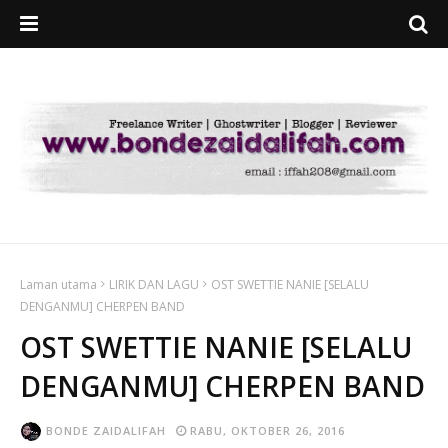
Laman utama
LIRIK DAN LAGU
OST SWETTIE NANIE [SELALU
DENGANMU] CHERPEN BAND
OST SWETTIE NANIE [SELALU
DENGANMU] CHERPEN BAND
BONDE ZAIDALIFAH
RABU, OKTOBER 26, 2016