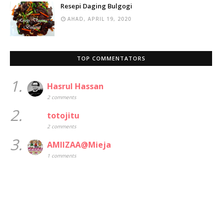
Resepi Daging Bulgogi
AHAD, APRIL 19, 2020
TOP COMMENTATORS
1.
Hasrul Hassan
2 comments
2.
totojitu
2 comments
3.
AMIIZAA@Mieja
1 comments