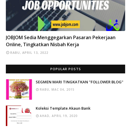
INFO
JOBJOM Sedia Menggegarkan Pasaran Pekerjaan
Online, Tingkatkan Nisbah Kerja
RABU, APRIL 13, 2022
POPULAR POSTS
SEGMEN MARI TINGKATKAN "FOLLOWER BLOG"
RABU, MAC 04, 2015
Koleksi Template Akaun Bank
AHAD, APRIL 19, 2020