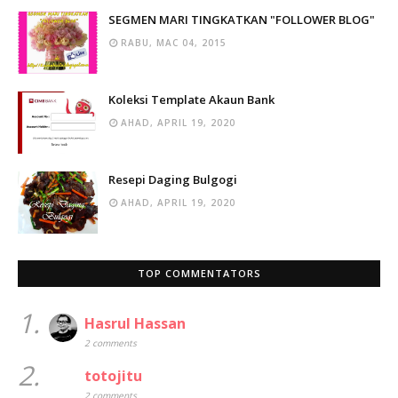
SEGMEN MARI TINGKATKAN "FOLLOWER BLOG"
RABU, MAC 04, 2015
Koleksi Template Akaun Bank
AHAD, APRIL 19, 2020
Resepi Daging Bulgogi
AHAD, APRIL 19, 2020
TOP COMMENTATORS
1.
Hasrul Hassan
2 comments
2.
totojitu
2 comments