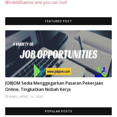
@intellifluence and you can too!
FEATURED POST
INFO
JOBJOM Sedia Menggegarkan Pasaran Pekerjaan
Online, Tingkatkan Nisbah Kerja
RABU, APRIL 13, 2022
POPULAR POSTS