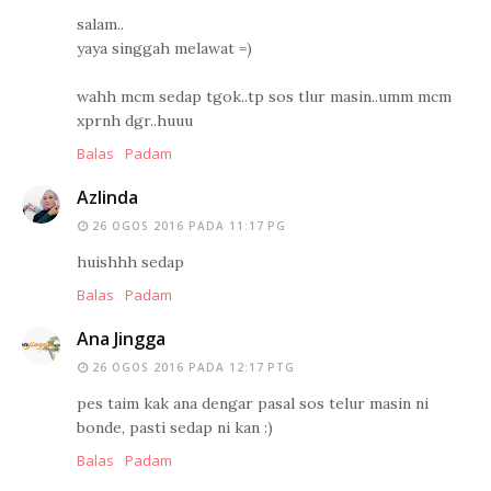
salam..
yaya singgah melawat =)
wahh mcm sedap tgok..tp sos tlur masin..umm mcm
xprnh dgr..huuu
Balas
Padam
Azlinda
26 OGOS 2016 PADA 11:17 PG
huishhh sedap
Balas
Padam
Ana Jingga
26 OGOS 2016 PADA 12:17 PTG
pes taim kak ana dengar pasal sos telur masin ni
bonde, pasti sedap ni kan :)
Balas
Padam