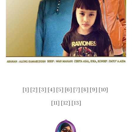
[1] [2] [3] [4] [5] [6] [7] [8] [9] [10]
[11] [12] [13]