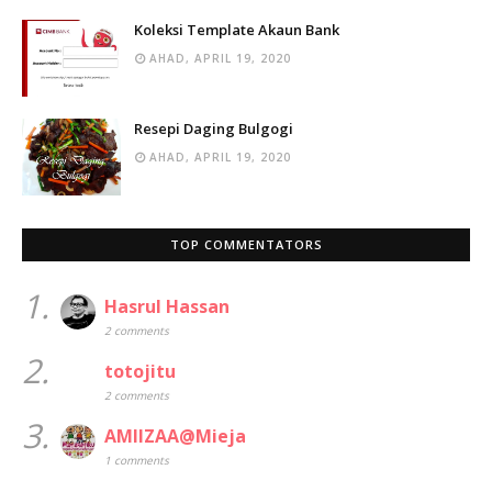
Koleksi Template Akaun Bank
AHAD, APRIL 19, 2020
Resepi Daging Bulgogi
AHAD, APRIL 19, 2020
TOP COMMENTATORS
1.
Hasrul Hassan
2 comments
2.
totojitu
2 comments
3.
AMIIZAA@Mieja
1 comments