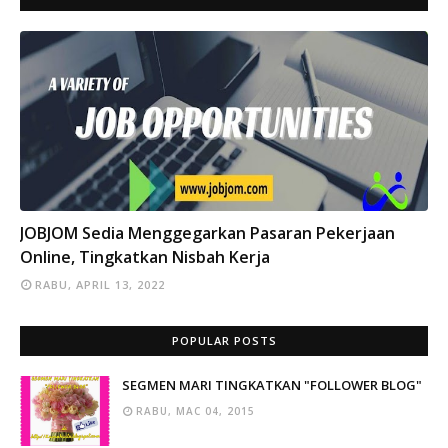
INFO
JOBJOM Sedia Menggegarkan Pasaran Pekerjaan
Online, Tingkatkan Nisbah Kerja
RABU, APRIL 13, 2022
POPULAR POSTS
SEGMEN MARI TINGKATKAN "FOLLOWER BLOG"
RABU, MAC 04, 2015