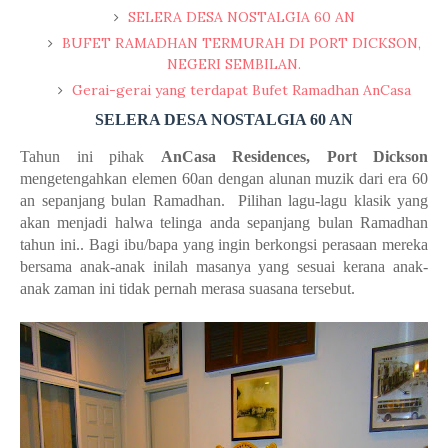
SELERA DESA NOSTALGIA 60 AN
BUFET RAMADHAN TERMURAH DI PORT DICKSON,
NEGERI SEMBILAN.
Gerai-gerai yang terdapat Bufet Ramadhan AnCasa
SELERA DESA NOSTALGIA 60 AN
Tahun ini pihak
AnCasa Residences, Port Dickson
mengetengahkan elemen 60an dengan alunan muzik dari era 60
an sepanjang bulan Ramadhan. Pilihan lagu-lagu klasik yang
akan menjadi halwa telinga anda sepanjang bulan Ramadhan
tahun ini.. Bagi ibu/bapa yang ingin berkongsi perasaan mereka
bersama anak-anak inilah masanya yang sesuai kerana anak-
anak zaman ini tidak pernah merasa suasana tersebut.