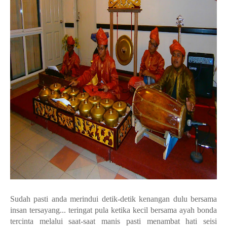
Sudah pasti anda merindui detik-detik kenangan dulu bersama
insan tersayang... teringat pula ketika kecil bersama ayah bonda
tercinta melalui saat-saat manis pasti menambat hati seisi