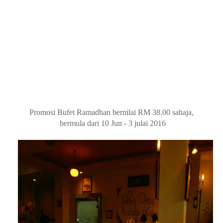
haaaaa mesti anda nak tahu ada apa dalam kawah ni kan....
Dalam tu ada pelbagai lauk pauk yang memang membuka selera
tau... rugi kalau tak makan dan rasa..
Antaranya :
Ayam Percik Negeri Sembilan
Udang Masak Lemak Nenas Muda
Pucuk Ubi Masak Lemak Tempoyak
Asam Pedas Ikan dengan Bunga Kantan Bersama Terung