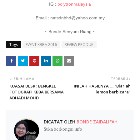
IG :
polytronmalaysia
Email : natsdnbhd@yahoo.com.my
~ Bonde Senyum Riang ~
Tags
EVENT KBBA 2016
REVIEW PRODUK
LEBIH LAMA
TERBARU
KUASAI DLSR : BENGKEL
INILAH HASILNYA ....."Biarlah
FOTOGRAFI KBBA BERSAMA
lemon berbicara"
ADHADI MOHD
DICATAT OLEH
BONDE ZAIDALIFAH
Suka berkongsi info