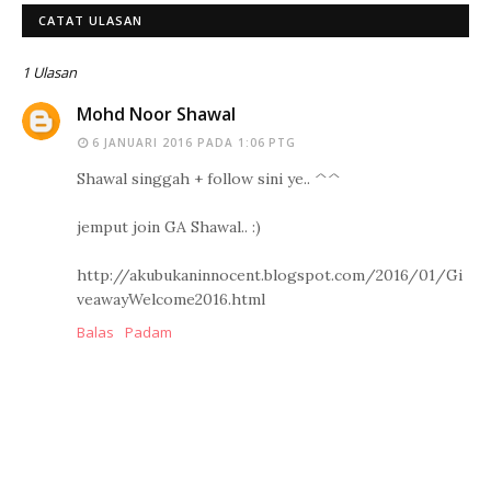
CATAT ULASAN
1 Ulasan
Mohd Noor Shawal
6 JANUARI 2016 PADA 1:06 PTG
Shawal singgah + follow sini ye.. ^^
jemput join GA Shawal.. :)
http://akubukaninnocent.blogspot.com/2016/01/Gi
veawayWelcome2016.html
Balas
Padam