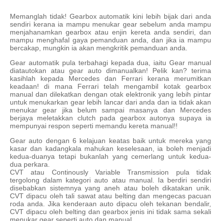
Memanglah tidak! Gearbox automatik kini lebih bijak dari anda
sendiri kerana ia mampu menukar gear sebelum anda mampu
menjahanamkan gearbox atau enjin kereta anda sendiri, dan
mampu menghafal gaya pemanduan anda, dan jika ia mampu
bercakap, mungkin ia akan mengkritik pemanduan anda.
Gear automatik pula terbahagi kepada dua, iaitu Gear manual
diatautokan atau gear auto dimanualkan! Pelik kan? terima
kasihlah kepada Mercedes dan Ferrari kerana merumitkan
keadaan! di mana Ferrari telah mengambil kotak gearbox
manual dan dilekatkan dengan otak elektronik yang lebih pintar
untuk menukarkan gear lebih lancar dari anda dan ia tidak akan
menukar gear jika belum sampai masanya dan Mercedes
berjaya meletakkan clutch pada gearbox autonya supaya ia
mempunyai respon seperti memandu kereta manual!!
Gear auto dengan 6 kelajuan keatas baik untuk mereka yang
kasar dan kadangkala mahukan keselesaan, ia boleh menjadi
kedua-duanya tetapi bukanlah yang cemerlang untuk kedua-
dua perkara.
CVT atau Continously Variable Transmission pula tidak
tergolong dalam kategori auto atau manual. Ia berdiri sendiri
disebabkan sistemnya yang aneh atau boleh dikatakan unik.
CVT dipacu oleh tali sawat atau belting dan mengecas pacuan
roda anda. Jika kenderaan auto dipacu oleh tekanan bendalir,
CVT dipacu oleh belting dan gearbox jenis ini tidak sama sekali
menukar gear seperti auto dan manual.