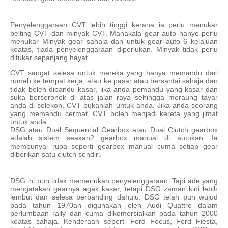
Penyelenggaraan CVT lebih tinggi kerana ia perlu menukar
belting CVT dan minyak CVT. Manakala gear auto hanye perlu
menukar Minyak gear sahaja dan untuk gear auto 6 kelajuan
keatas, tiada penyelenggaraan diperlukan. Minyak tidak perlu
ditukar sepanjang hayat.
CVT sangat selesa untuk mereka yang hanya memandu dari
rumah ke tempat kerja, atau ke pasar atau bersantai sahaja dan
tidak boleh dipandu kasar, jika anda pemandu yang kasar dan
suka berseronok di atas jalan raya sehingga meraung tayar
anda di selekoh, CVT bukanlah untuk anda. Jika anda seorang
yang memandu cermat, CVT boleh menjadi kereta yang jimat
untuk anda.
DSG atau Dual Sequential Gearbox atau Dual Clutch gearbox
adalah sistem seakan2 gearbox manual di autokan. Ia
mempunyai rupa seperti gearbox manual cuma setiap gear
diberikan satu clutch sendiri.
DSG ini pun tidak memerlukan penyelenggaraan. Tapi ade yang
mengatakan gearnya agak kasar, tetapi DSG zaman kini lebih
lembut dan selesa berbanding dahulu. DSG telah pun wujud
pada tahun 1970an digunakan oleh Audi Quattro dalam
perlumbaan rally dan cuma dikomersialkan pada tahun 2000
keatas sahaja. Kenderaan seperti Ford Focus, Ford Fiesta,