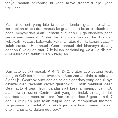
tanye, soalan sekarang ni kene tanye transmisi ape yang
digunakan!
Manual seperti yang kite tahu, ade tombol gear, ade clutch.
kene tekan clutch dan masuk ke gear 1 dan balance clutch dan
pedal minyak dan jalan... sistem susunan H juga biasanya pada
kenderaan manual. 'Tolak ke kiri dan keatas, ke kiri dan
kebawah, keatas, kebawah, kekanan atas dan kekanan bawah"
itulah susuan H manual. Gear manual kini biasanya datang
dengan 6 kelajuan atau 7 kelajuan berbanding waktu ia dicipta,
4 kelajuan dan tahun 90an 5 kelajuan.
Dan auto pulak? masuk P, R, N, D, 2, L atau ade butang kecik
dengan O/D bermaksud overdrive. Auto zaman dahulu kala ade
3 gear je. Gearbox auto adalah sejenis gearbox yang dahulunya
dikawal oleh tekanan cecair gearbox tu untuk menukar gear.
Gear auto 4 gear lebih pandai sikit kerana mempunyai TCU
atau Transmission Control Unit yang bertindak sebagai otak
gearbox untuk menukar gear. Dan kini gearbox 5 gear dan 6, 7
dan 8 kelajuan pun telah wujud dan ia mempunyai memori!
Bagaimana ia berlaku? adakah jurutera telah menumbatkan
otak manusia ke dalam gearbox?