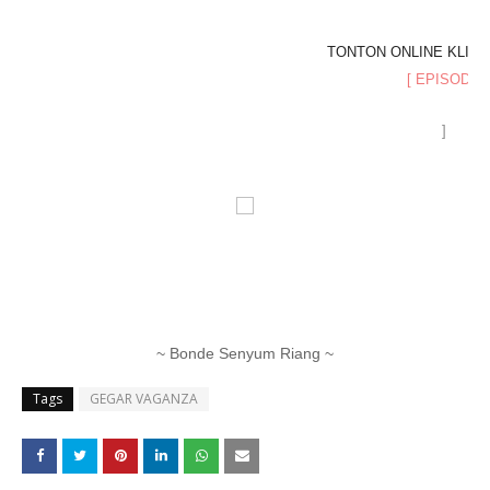
TONTON ONLINE KLIK
[ EPISOD 7
]
~ Bonde Senyum Riang ~
Tags
GEGAR VAGANZA