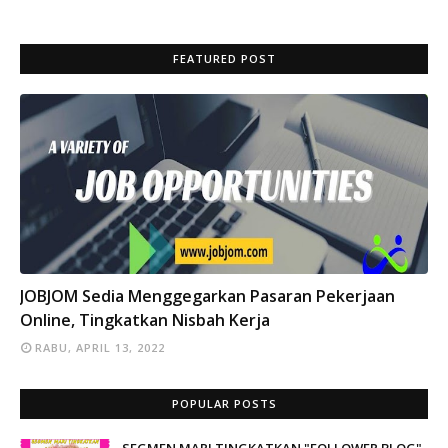
FEATURED POST
INFO
JOBJOM Sedia Menggegarkan Pasaran Pekerjaan
Online, Tingkatkan Nisbah Kerja
RABU, APRIL 13, 2022
POPULAR POSTS