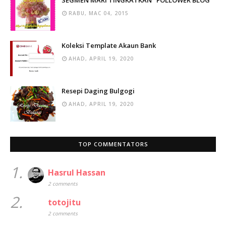
SEGMEN MARI TINGKATKAN "FOLLOWER BLOG"
RABU, MAC 04, 2015
Koleksi Template Akaun Bank
AHAD, APRIL 19, 2020
Resepi Daging Bulgogi
AHAD, APRIL 19, 2020
TOP COMMENTATORS
1.
Hasrul Hassan
2 comments
2.
totojitu
2 comments