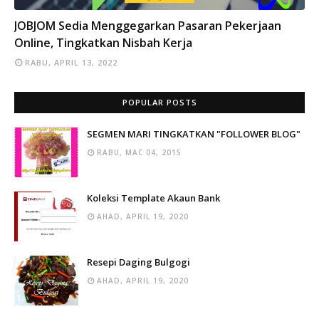
INFO
JOBJOM Sedia Menggegarkan Pasaran Pekerjaan
Online, Tingkatkan Nisbah Kerja
RABU, APRIL 13, 2022
POPULAR POSTS
SEGMEN MARI TINGKATKAN "FOLLOWER BLOG"
RABU, MAC 04, 2015
Koleksi Template Akaun Bank
AHAD, APRIL 19, 2020
Resepi Daging Bulgogi
AHAD, APRIL 19, 2020