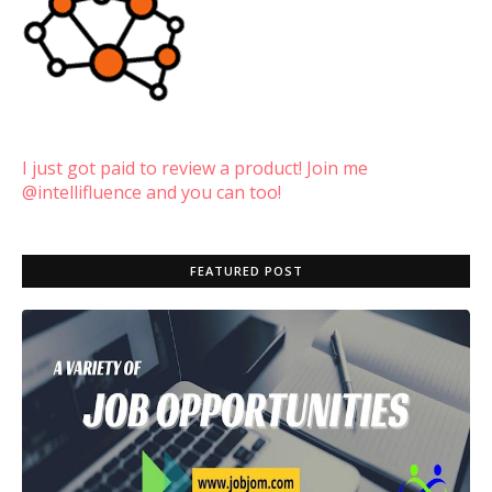
I just got paid to review a product! Join me
@intellifluence and you can too!
FEATURED POST