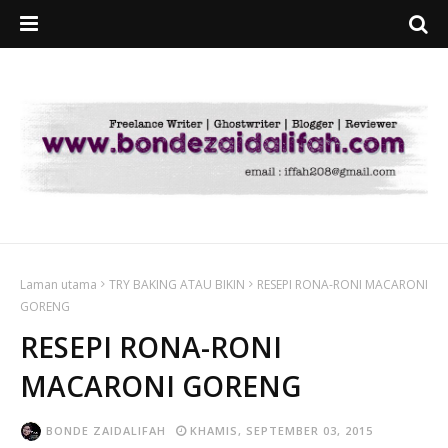
Laman utama
TRY BAKING ATAU BIKIN
RESEPI RONA-RONI MACARONI
GORENG
RESEPI RONA-RONI
MACARONI GORENG
BONDE ZAIDALIFAH
KHAMIS, SEPTEMBER 03, 2015