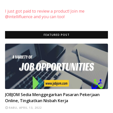
I just got paid to review a product! Join me
@intellifluence and you can too!
FEATURED POST
INFO
JOBJOM Sedia Menggegarkan Pasaran Pekerjaan
Online, Tingkatkan Nisbah Kerja
RABU, APRIL 13, 2022