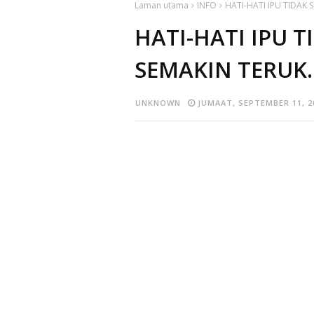
Laman utama
INFO
HATI-HATI IPU TIDAK 
HATI-HATI IPU 
SEMAKIN TERUK..
UNKNOWN
JUMAAT, SEPTEMBER 11, 2