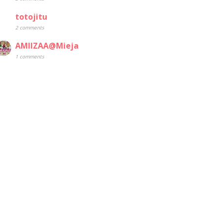
totojitu
2 comments
AMIIZAA@Mieja
1 comments