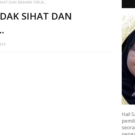
SIHAT DAN SEMAKIN TERUK...
TIDAK SIHAT DAN
.
015
Hai! S
pemili
seora
penga