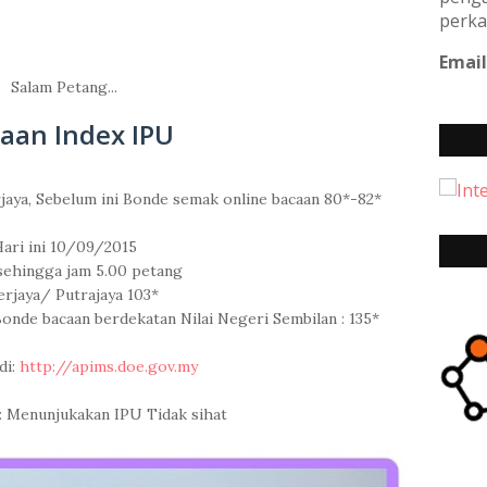
perka
Email
Salam Petang...
aan Index IPU
jaya, Sebelum ini Bonde semak online bacaan 80*-82*
ari ini 10/09/2015
sehingga jam 5.00 petang
rjaya/ Putrajaya 103*
nde bacaan berdekatan Nilai Negeri Sembilan : 135*
di:
http://apims.doe.gov.my
: Menunjukakan IPU Tidak sihat