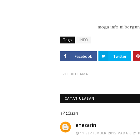
moga info ni bergun
Tags
INFO
Facebook
Twitter
LEBIH LAMA
CATAT ULASAN
17 Ulasan
anazarin
11 SEPTEMBER 2015 PADA 6:21 