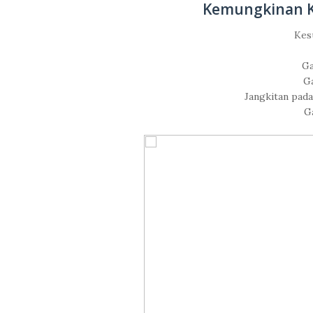
Kemungkinan K
Kes
Ga
Ga
Jangkitan pada
G