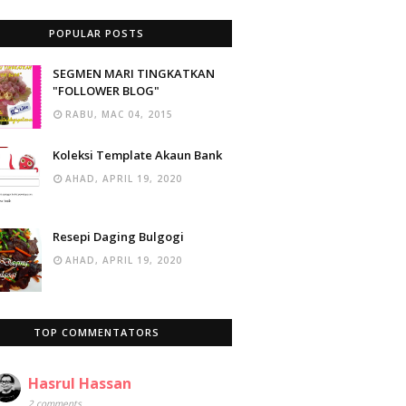
POPULAR POSTS
SEGMEN MARI TINGKATKAN
"FOLLOWER BLOG"
RABU, MAC 04, 2015
Koleksi Template Akaun Bank
AHAD, APRIL 19, 2020
Resepi Daging Bulgogi
AHAD, APRIL 19, 2020
TOP COMMENTATORS
Hasrul Hassan
2 comments