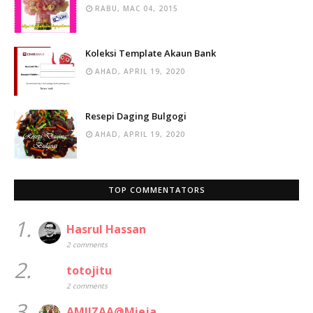
RABU, MAC 04, 2015
Koleksi Template Akaun Bank
AHAD, APRIL 19, 2020
Resepi Daging Bulgogi
AHAD, APRIL 19, 2020
TOP COMMENTATORS
1.
Hasrul Hassan
2 comments
2.
totojitu
2 comments
3.
AMIIZAA@Mieja