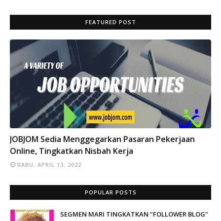
FEATURED POST
INFO
JOBJOM Sedia Menggegarkan Pasaran Pekerjaan
Online, Tingkatkan Nisbah Kerja
RABU, APRIL 13, 2022
POPULAR POSTS
SEGMEN MARI TINGKATKAN "FOLLOWER BLOG"