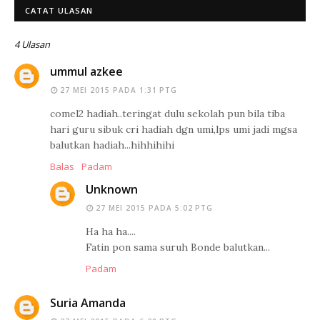
CATAT ULASAN
4 Ulasan
ummul azkee
27 MEI 2015 PADA 1:31 PTG
comel2 hadiah..teringat dulu sekolah pun bila tiba
hari guru sibuk cri hadiah dgn umi,lps umi jadi mgsa
balutkan hadiah...hihhihihi
Balas
Padam
Unknown
27 MEI 2015 PADA 5:02 PTG
Ha ha ha....
Fatin pon sama suruh Bonde balutkan...
Padam
Suria Amanda