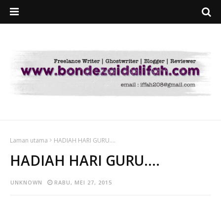
Laman utama
HADIAH HARI GURU....
HADIAH HARI GURU....
UNKNOWN
RABU, MEI 27, 2015