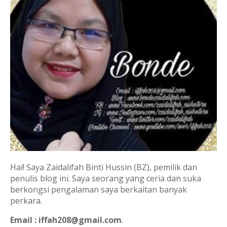
Hai! Saya Zaidalifah Binti Hussin (BZ), pemilik dan
penulis blog ini. Saya seorang yang ceria dan suka
berkongsi pengalaman saya berkaitan banyak
perkara.
Email : iffah208@gmail.com
.