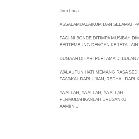
Jom baca....
ASSALAMUALAIKUM DAN SELAMAT PAG
PAGI NI BONDE DITIMPA MUSIBAH DI
BERTEMBUNG DENGAN KERETA LAIN I
DUGAAN DIHARI PERTAMA DI BULAN AP
WALAUPUN HATI MEMANG RASA SEDIH
TAWAKAL DARI UJIAN, REDHA...DARI
YA ALLAH, YA ALLAH, YA ALLAH....
PERMUDAHKANLAH URUSANKU
AAMIIN...