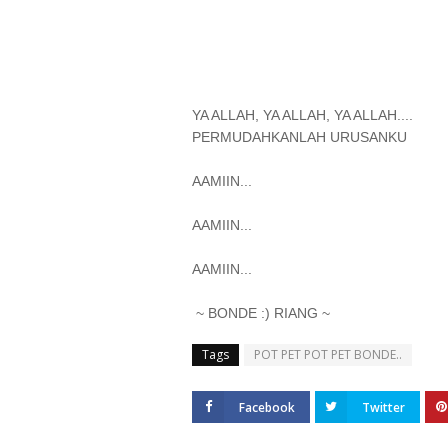
YA ALLAH, YA ALLAH, YA ALLAH....
PERMUDAHKANLAH URUSANKU
AAMIIN...
AAMIIN...
AAMIIN...
~ BONDE :) RIANG ~
Tags
POT PET POT PET BONDE..
Facebook
Twitter