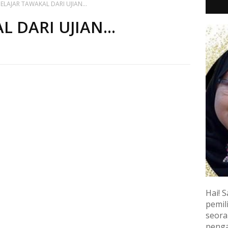
ELAJAR TAWAKAL DARI UJIAN...
 DARI UJIAN...
Hai! S
pemili
seora
penga