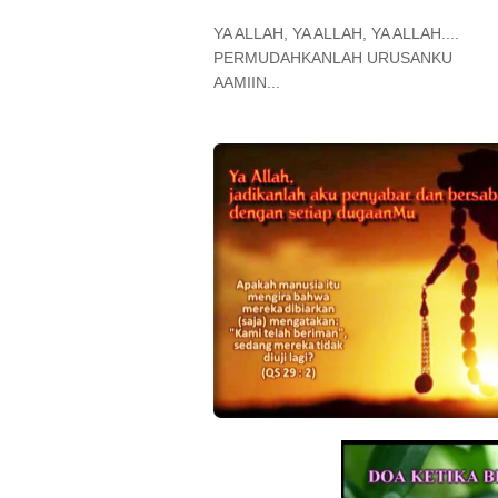
YA ALLAH, YA ALLAH, YA ALLAH....
PERMUDAHKANLAH URUSANKU
AAMIIN...