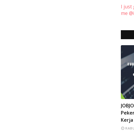
I just
me @i
INFO
JOBJ
Peker
Kerja
RABU