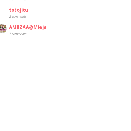
totojitu
2 comments
AMIIZAA@Mieja
1 comments