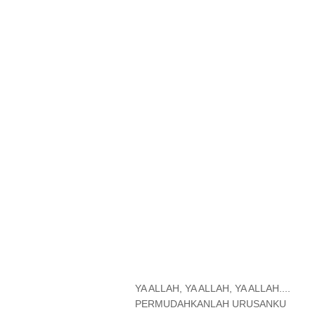
YA ALLAH, YA ALLAH, YA ALLAH....
PERMUDAHKANLAH URUSANKU