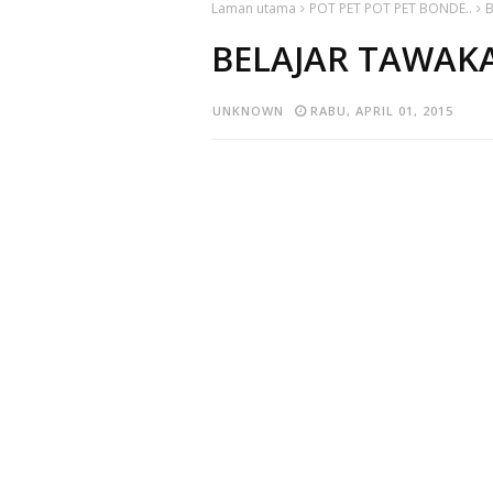
Laman utama
POT PET POT PET BONDE..
B
BELAJAR TAWAKAL
UNKNOWN
RABU, APRIL 01, 2015