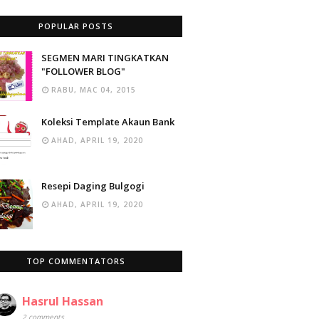
POPULAR POSTS
SEGMEN MARI TINGKATKAN
"FOLLOWER BLOG"
RABU, MAC 04, 2015
Koleksi Template Akaun Bank
AHAD, APRIL 19, 2020
Resepi Daging Bulgogi
AHAD, APRIL 19, 2020
TOP COMMENTATORS
Hasrul Hassan
2 comments