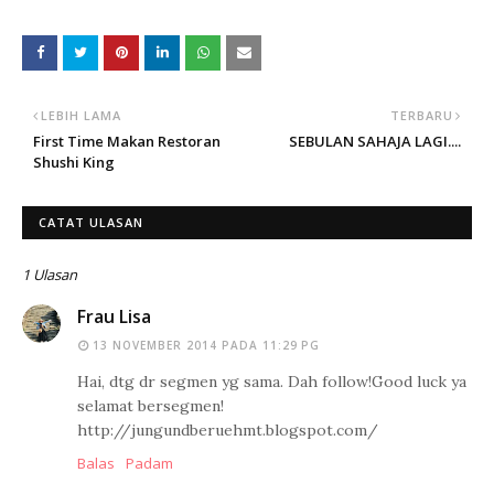
LEBIH LAMA
TERBARU
First Time Makan Restoran
SEBULAN SAHAJA LAGI....
Shushi King
CATAT ULASAN
1 Ulasan
Frau Lisa
13 NOVEMBER 2014 PADA 11:29 PG
Hai, dtg dr segmen yg sama. Dah follow!Good luck ya
selamat bersegmen!
http://jungundberuehmt.blogspot.com/
Balas
Padam