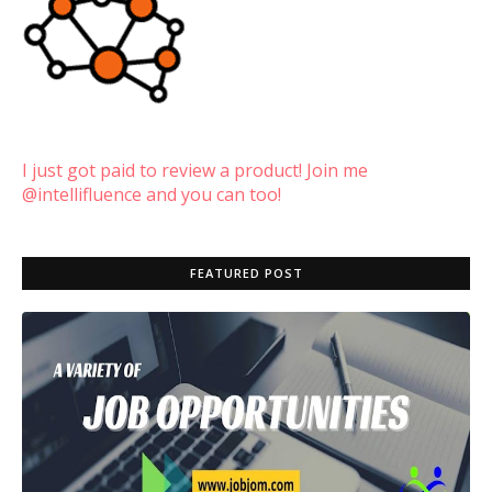
I just got paid to review a product! Join me
@intellifluence and you can too!
FEATURED POST