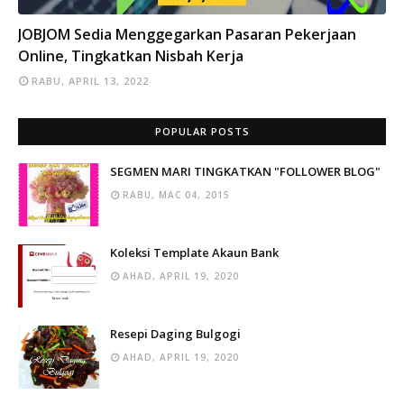
INFO
JOBJOM Sedia Menggegarkan Pasaran Pekerjaan
Online, Tingkatkan Nisbah Kerja
RABU, APRIL 13, 2022
POPULAR POSTS
SEGMEN MARI TINGKATKAN "FOLLOWER BLOG"
RABU, MAC 04, 2015
Koleksi Template Akaun Bank
AHAD, APRIL 19, 2020
Resepi Daging Bulgogi
AHAD, APRIL 19, 2020