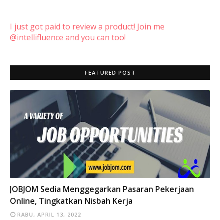
I just got paid to review a product! Join me
@intellifluence and you can too!
FEATURED POST
INFO
JOBJOM Sedia Menggegarkan Pasaran Pekerjaan
Online, Tingkatkan Nisbah Kerja
RABU, APRIL 13, 2022