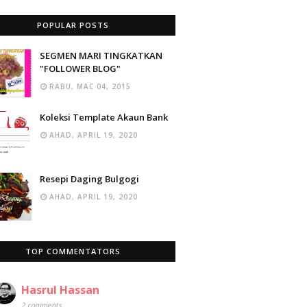
POPULAR POSTS
SEGMEN MARI TINGKATKAN
"FOLLOWER BLOG"
RABU, MAC 04, 2015
Koleksi Template Akaun Bank
AHAD, APRIL 19, 2020
Resepi Daging Bulgogi
AHAD, APRIL 19, 2020
TOP COMMENTATORS
Hasrul Hassan
2 comments