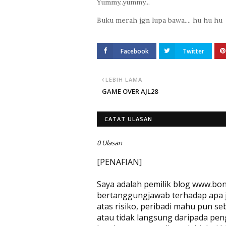
Yummy..yummy...
Buku merah jgn lupa bawa.... hu hu hu
Facebook
Twitter
LEBIH LAMA
GAME OVER AJL28
CATAT ULASAN
0 Ulasan
[PENAFIAN]
Saya adalah pemilik blog www.bon
bertanggungjawab terhadap apa jug
atas risiko, peribadi mahu pun se
atau tidak langsung daripada pen