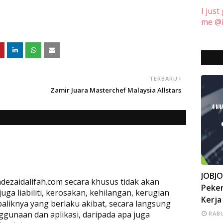
I just
me @i
TERBARU
Zamir Juara Masterchef Malaysia Allstars
INFO
JOBJ
dezaidalifah.com secara khusus tidak akan
Peker
a liabiliti, kerosakan, kehilangan, kerugian
Kerja
baliknya yang berlaku akibat, secara langsung
ggunaan dan aplikasi, daripada apa juga
RABU