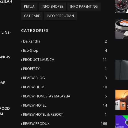
BAZILAH
PETUA
INFO SHOPEE
INFO PARENTING
CAT CARE
INFO PERCUTIAN
CATEGORIES
 LINE-
De'Xandra
2
Eco-Shop
4
ANGIS
PRODUCT LAUNCH
11
PROPERTY
1
REVIEW BLOG
3
DAP
REVIEW FILEM
10
REVIEW HOMESTAY MALAYSIA
5
REVIEW HOTEL
14
AFOOD
AM
REVIEW HOTEL & RESORT
1
REVIEW PRODUK
166