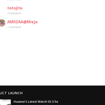
totojitu
2 comments
AMIIZAA@Mieja
1 comments
UCT LAUNCH
Huawei’s Latest Watch Gt 3 Se