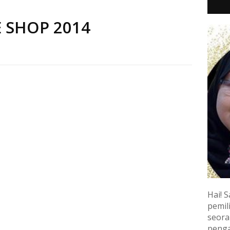
E SHOP 2014
Hai! S
pemili
seora
penga