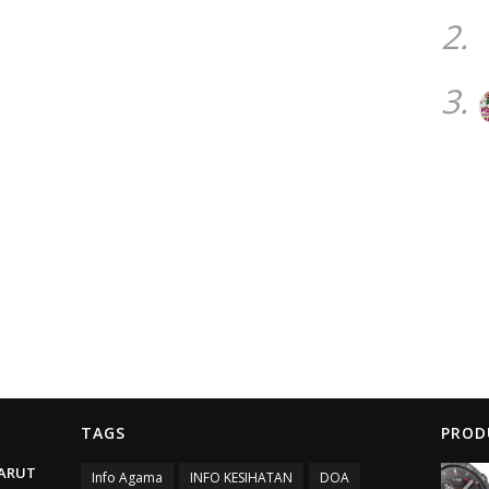
2.
3.
TAGS
PROD
ARUT
Info Agama
INFO KESIHATAN
DOA