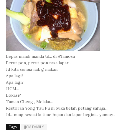
Lepas mandi manda td... di A'famosa
Perut pon, perut pon rasa lapar...
Jd kita semua nak g makan,
Apa lagi?
Apa lagi?
JJCM...
Lokasi?
Taman Cheng , Melaka....
Restoran Yong Tau Fu ni buka belah petang sahaja...
Jd... mmg sesuai la time hujan dan lapar begini... yummy...
Tags
JJCM FAMILY