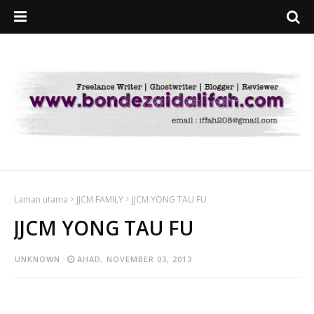
Laman utama
JJCM FAMILY
JJCM YONG TAU FU
JJCM YONG TAU FU
UNKNOWN
AHAD, NOVEMBER 03, 2013