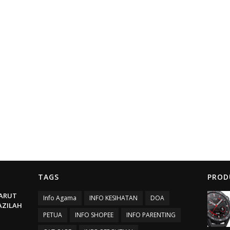
TAGS
PROD
ARUT
Info Agama
INFO KESIHATAN
DOA
BAZILAH
PETUA
INFO SHOPEE
INFO PARENTING