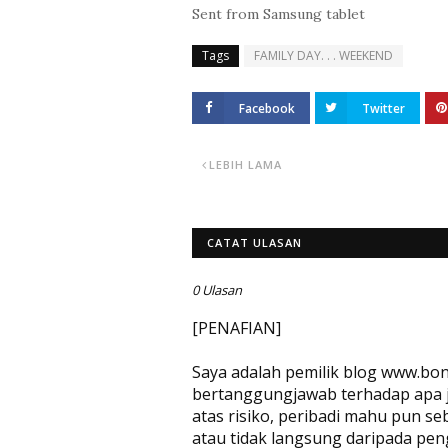
Sent from Samsung tablet
Tags
FAMILY DAY. . . WEEKEND
Facebook
Twitter
LEBIH LAMA
CATAT ULASAN
0 Ulasan
[PENAFIAN]
Saya adalah pemilik blog www.bon
bertanggungjawab terhadap apa jug
atas risiko, peribadi mahu pun se
atau tidak langsung daripada pen