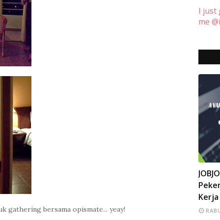
I just
me @i
INFO
JOBJ
Peker
Kerja
uk gathering bersama opismate... yeay!
RABU