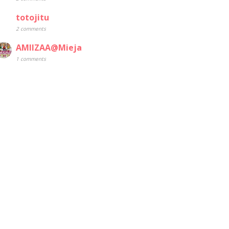
totojitu
2 comments
AMIIZAA@Mieja
1 comments