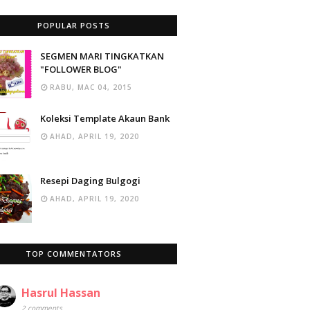
POPULAR POSTS
SEGMEN MARI TINGKATKAN
"FOLLOWER BLOG"
RABU, MAC 04, 2015
Koleksi Template Akaun Bank
AHAD, APRIL 19, 2020
Resepi Daging Bulgogi
AHAD, APRIL 19, 2020
TOP COMMENTATORS
Hasrul Hassan
2 comments