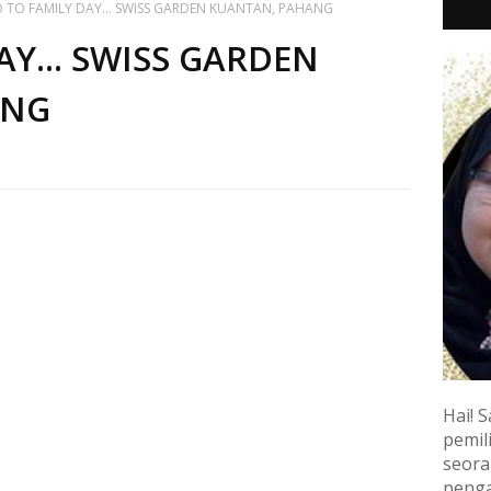
 TO FAMILY DAY... SWISS GARDEN KUANTAN, PAHANG
AY... SWISS GARDEN
ANG
Hai! S
pemili
seora
penga