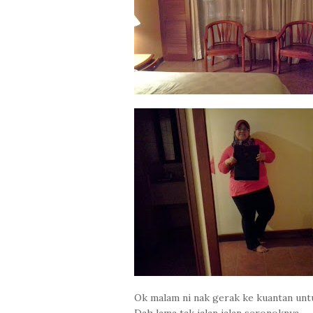
Ok malam ni nak gerak ke kuantan unt
Dah lama tak jalan jalan seronoknya...