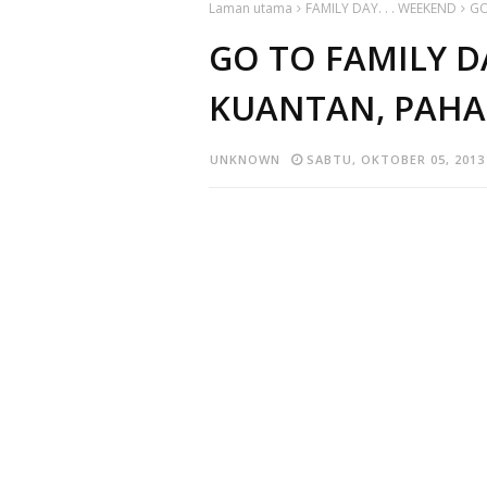
Laman utama
FAMILY DAY. . . WEEKEND
GO
GO TO FAMILY D
KUANTAN, PAH
UNKNOWN
SABTU, OKTOBER 05, 2013