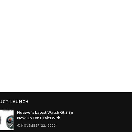
UCT LAUNCH
Huawei’s Latest Watch Gt 3 Se
Now Up For Grabs With
NOVEMBER 22, 2022