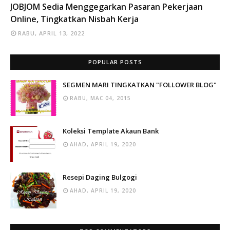
INFO
JOBJOM Sedia Menggegarkan Pasaran Pekerjaan
Online, Tingkatkan Nisbah Kerja
RABU, APRIL 13, 2022
POPULAR POSTS
SEGMEN MARI TINGKATKAN "FOLLOWER BLOG"
RABU, MAC 04, 2015
Koleksi Template Akaun Bank
AHAD, APRIL 19, 2020
Resepi Daging Bulgogi
AHAD, APRIL 19, 2020