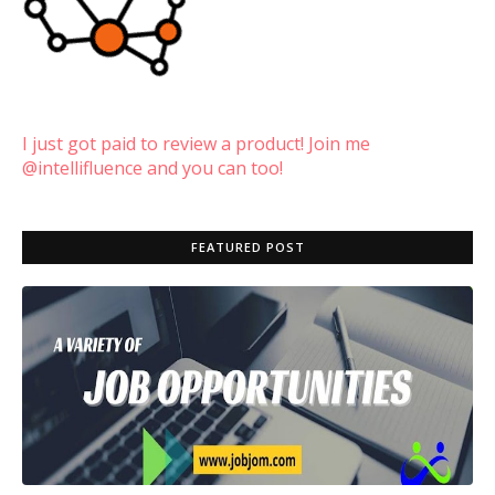
I just got paid to review a product! Join me
@intellifluence and you can too!
FEATURED POST