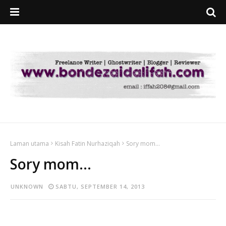
Laman utama
Kisah Fatin Nurhaziqah
Sory mom...
Sory mom...
UNKNOWN
SABTU, SEPTEMBER 14, 2013