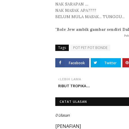
NAK SARAPAN ....
NAK MASAK APA????
BELUM MULA MASAK... TUNGGU...
"Bole Jew ambik gambar sendiri Dala
Publ
Tags
POT PET POT BONDE
Facebook
Twitter
LEBIH LAMA
RIBUT TROPIKA....
CATAT ULASAN
0 Ulasan
[PENAFIAN]