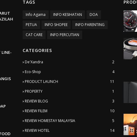
TAGS
PROD
ARUT
Info Agama
INFO KESIHATAN
DOA
BAZILAH
PETUA
INFO SHOPEE
INFO PARENTING
CAT CARE
INFO PERCUTIAN
CATEGORIES
 LINE-
De'Xandra
2
Eco-Shop
4
ANGIS
PRODUCT LAUNCH
11
PROPERTY
1
REVIEW BLOG
3
DAP
REVIEW FILEM
10
REVIEW HOMESTAY MALAYSIA
5
REVIEW HOTEL
14
AFOOD