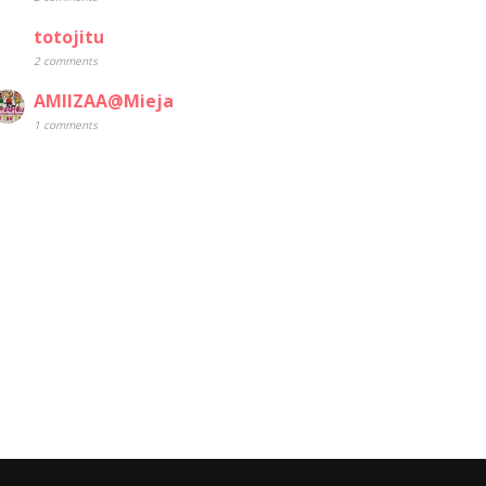
totojitu
2 comments
AMIIZAA@Mieja
1 comments