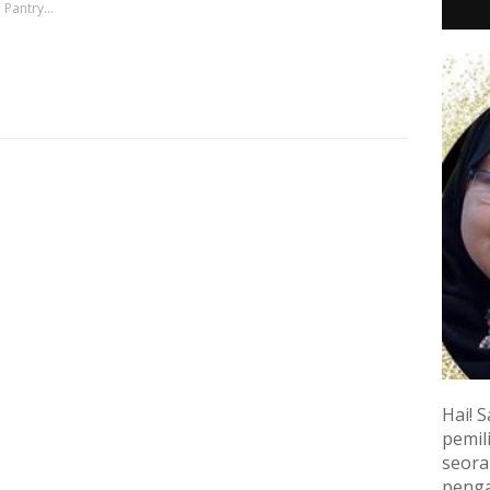
Pantry...
Hai! S
pemili
seora
penga