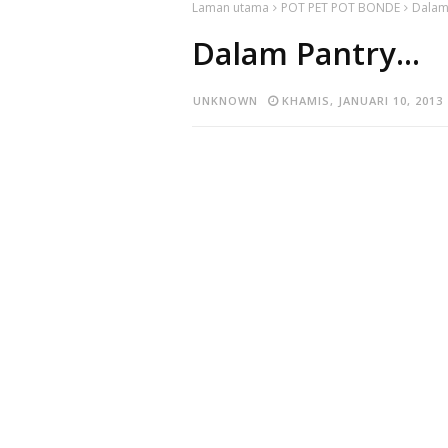
Laman utama
POT PET POT BONDE
Dalam 
Dalam Pantry...
UNKNOWN
KHAMIS, JANUARI 10, 2013