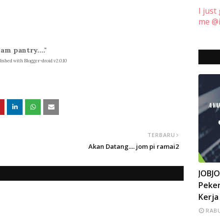
I just
me @i
m pantry...."
ished with Blogger-droid v2.0.10
TERBARU
Akan Datang.... jom pi ramai2
INFO
JOBJ
Peker
Kerja
RABU