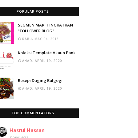
POPULAR POSTS
SEGMEN MARI TINGKATKAN
"FOLLOWER BLOG"
RABU, MAC 04, 2015
Koleksi Template Akaun Bank
AHAD, APRIL 19, 2020
Resepi Daging Bulgogi
AHAD, APRIL 19, 2020
TOP COMMENTATORS
Hasrul Hassan
2 comments