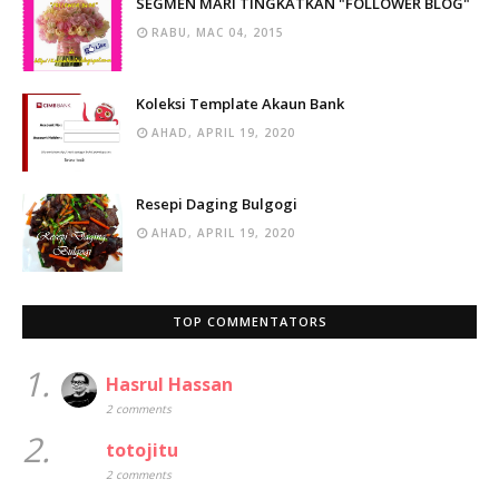
SEGMEN MARI TINGKATKAN "FOLLOWER BLOG"
RABU, MAC 04, 2015
Koleksi Template Akaun Bank
AHAD, APRIL 19, 2020
Resepi Daging Bulgogi
AHAD, APRIL 19, 2020
TOP COMMENTATORS
1.
Hasrul Hassan
2 comments
2.
totojitu
2 comments