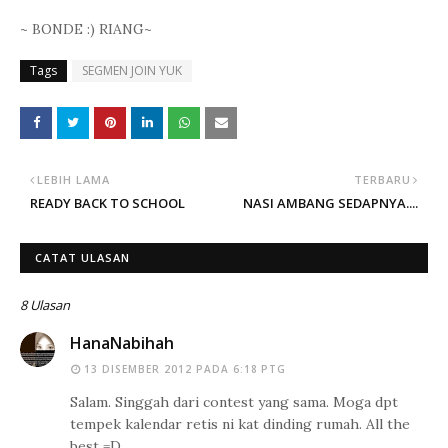
~ BONDE :) RIANG~
Tags
SEGMEN JOIN YUK
LEBIH LAMA
TERBARU
READY BACK TO SCHOOL
NASI AMBANG SEDAPNYA....
CATAT ULASAN
8 Ulasan
HanaNabihah
13 DISEMBER 2012 PADA 6:18 PTG
Salam. Singgah dari contest yang sama. Moga dpt
tempek kalendar retis ni kat dinding rumah. All the
best =D