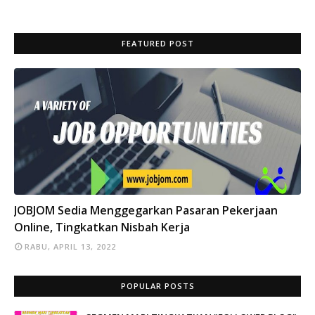
FEATURED POST
INFO
JOBJOM Sedia Menggegarkan Pasaran Pekerjaan
Online, Tingkatkan Nisbah Kerja
RABU, APRIL 13, 2022
POPULAR POSTS