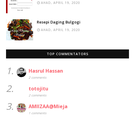
AHAD, APRIL 19, 2020
Resepi Daging Bulgogi
AHAD, APRIL 19, 2020
TOP COMMENTATORS
1.
Hasrul Hassan
2 comments
2.
totojitu
2 comments
3.
AMIIZAA@Mieja
1 comments