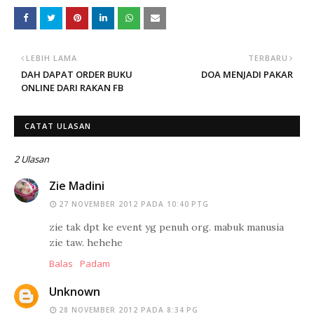
LEBIH LAMA
TERBARU
DAH DAPAT ORDER BUKU
DOA MENJADI PAKAR
ONLINE DARI RAKAN FB
CATAT ULASAN
2 Ulasan
Zie Madini
27 NOVEMBER 2012 PADA 10:40 PTG
zie tak dpt ke event yg penuh org. mabuk manusia
zie taw. hehehe
Balas
Padam
Unknown
28 NOVEMBER 2012 PADA 8:34 PG