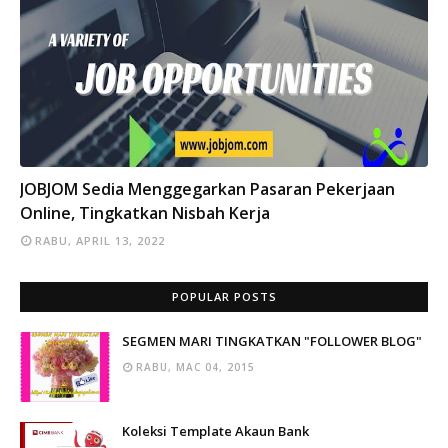
INFO
JOBJOM Sedia Menggegarkan Pasaran Pekerjaan
Online, Tingkatkan Nisbah Kerja
RABU, APRIL 13, 2022
POPULAR POSTS
SEGMEN MARI TINGKATKAN "FOLLOWER BLOG"
RABU, MAC 04, 2015
Koleksi Template Akaun Bank