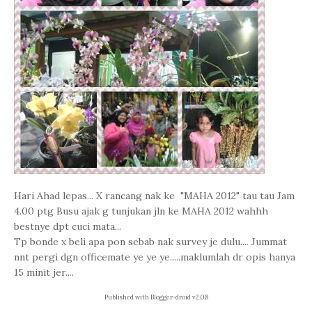
Hari Ahad lepas... X rancang nak ke "MAHA 2012" tau tau Jam
4.00 ptg Busu ajak g tunjukan jln ke MAHA 2012 wahhh
bestnye dpt cuci mata...
Tp bonde x beli apa pon sebab nak survey je dulu.... Jummat
nnt pergi dgn officemate ye ye ye.....maklumlah dr opis hanya
15 minit jer....
Published with Blogger-droid v2.0.8