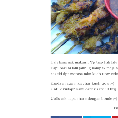
Dah lama nak makan.... Tp tiap kali lalu
Tapi hari ni lalu jauh lg nampak meja 
rezeki dpt merasa mkn kueh tiow celop.
Kanda n fatin mkn char kueh tiow ;-)
Untuk kudap2 kami order sate 10 btg...
Uolls mkn apa share dengan bonde ;-)
Pub