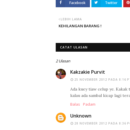
Facebook
Twitter
LEBIH LAMA
KEHILANGAN BARANG !
CATAT ULASAN
2 Ulasan
Kakzakie Purvit
25 NOVEMBER 2012 PADA 8:16 
Ada kuey tiaw celup ye. Kakak
kalau ada sambal kicap lagi ter
Balas
Padam
Unknown
28 NOVEMBER 2012 PADA 8:36 