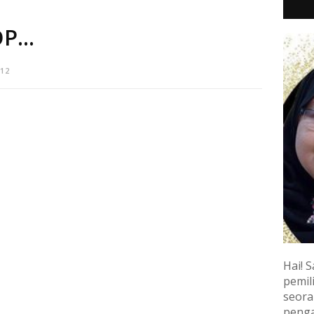
...
12
Hai! S
pemili
seora
penga