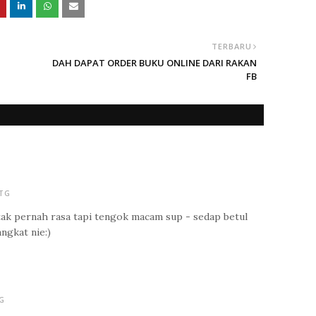
TERBARU
DAH DAPAT ORDER BUKU ONLINE DARI RAKAN
FB
PTG
 tak pernah rasa tapi tengok macam sup - sedap betul
angkat nie:)
PG