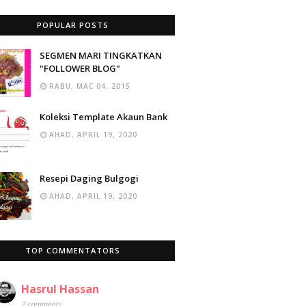
POPULAR POSTS
SEGMEN MARI TINGKATKAN
"FOLLOWER BLOG"
RABU, MAC 04, 2015
Koleksi Template Akaun Bank
AHAD, APRIL 19, 2020
Resepi Daging Bulgogi
AHAD, APRIL 19, 2020
TOP COMMENTATORS
Hasrul Hassan
2 comments