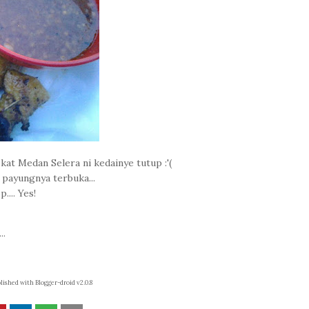
 kat Medan Selera ni kedainye tutup :'(
n payungnya terbuka...
... Yes!
..
lished with Blogger-droid v2.0.8