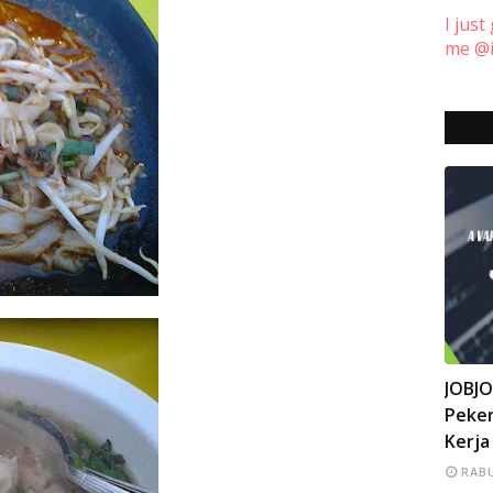
I just
me @i
INFO
JOBJ
Peker
Kerja
RABU