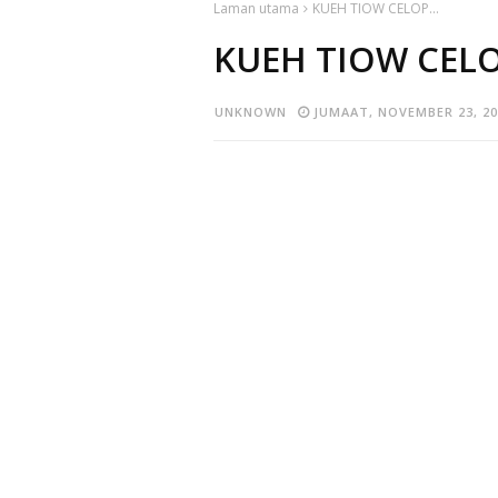
Laman utama
KUEH TIOW CELOP...
KUEH TIOW CELOP
UNKNOWN
JUMAAT, NOVEMBER 23, 20