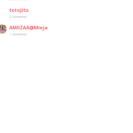
totojitu
2 comments
AMIIZAA@Mieja
1 comments