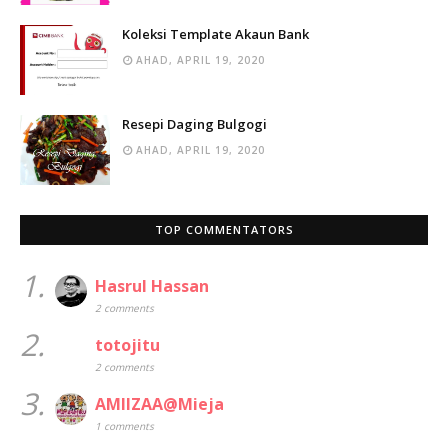
Koleksi Template Akaun Bank
AHAD, APRIL 19, 2020
Resepi Daging Bulgogi
AHAD, APRIL 19, 2020
TOP COMMENTATORS
1.
Hasrul Hassan
2 comments
2.
totojitu
2 comments
3.
AMIIZAA@Mieja
1 comments