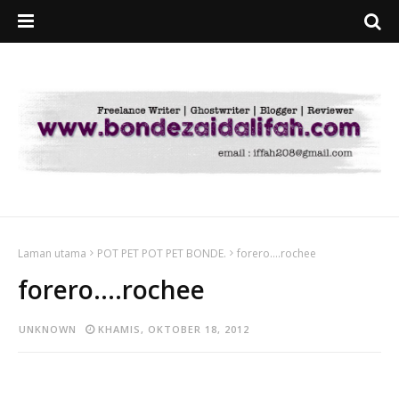
Laman utama
POT PET POT PET BONDE.
forero....rochee
forero....rochee
UNKNOWN
KHAMIS, OKTOBER 18, 2012