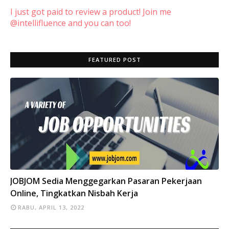
I just got paid to review a product! Join me
@intellifluence and you can too!
FEATURED POST
INFO
JOBJOM Sedia Menggegarkan Pasaran Pekerjaan
Online, Tingkatkan Nisbah Kerja
RABU, APRIL 13, 2022