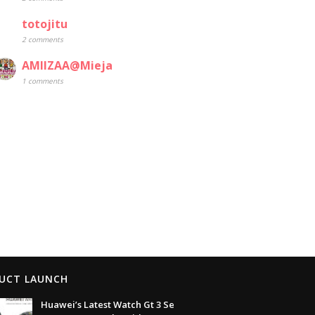
totojitu
2 comments
AMIIZAA@Mieja
1 comments
UCT LAUNCH
Huawei’s Latest Watch Gt 3 Se