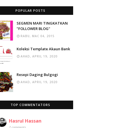
POPULAR POSTS
SEGMEN MARI TINGKATKAN
"FOLLOWER BLOG"
RABU, MAC 04, 2015
Koleksi Template Akaun Bank
AHAD, APRIL 19, 2020
Resepi Daging Bulgogi
AHAD, APRIL 19, 2020
TOP COMMENTATORS
Hasrul Hassan
2 comments