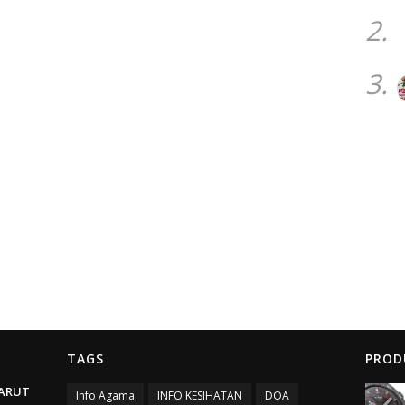
2.
3.
TAGS
PROD
ARUT
Info Agama
INFO KESIHATAN
DOA