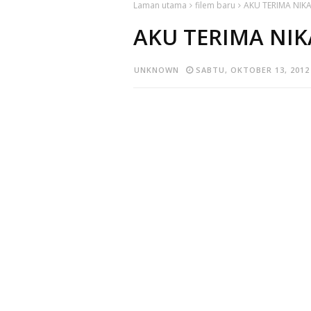
Laman utama
filem baru
AKU TERIMA NIK
AKU TERIMA NI
UNKNOWN
SABTU, OKTOBER 13, 2012