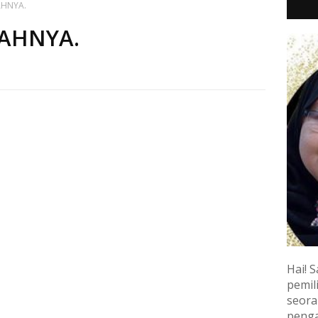
AHNYA.
KAHNYA.
Hai! S
pemili
seora
penga