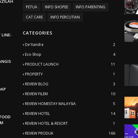
BAZILAH
PETUA
INFO SHOPEE
INFO PARENTING
CAT CARE
INFO PERCUTIAN
CATEGORIES
 LINE-
De'Xandra
2
Eco-Shop
4
ANGIS
PRODUCT LAUNCH
11
PROPERTY
1
REVIEW BLOG
3
DAP
REVIEW FILEM
10
REVIEW HOMESTAY MALAYSIA
5
REVIEW HOTEL
14
AFOOD
AM
REVIEW HOTEL & RESORT
1
REVIEW PRODUK
166