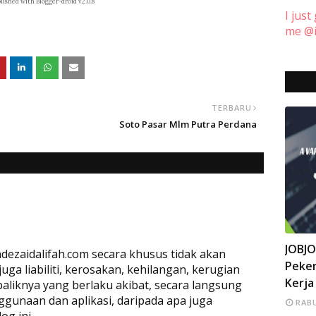
lished with Blogger-droid v2.0.8
I just
me @i
TERBARU
Soto Pasar Mlm Putra Perdana
INFO
JOBJ
dezaidalifah.com secara khusus tidak akan
Peker
a liabiliti, kerosakan, kehilangan, kerugian
Kerja
baliknya yang berlaku akibat, secara langsung
ggunaan dan aplikasi, daripada apa juga
RABU
og ini.