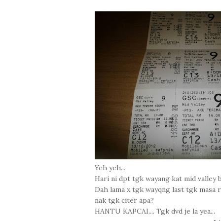
Yeh yeh...
Hari ni dpt tgk wayang kat mid valley b
Dah lama x tgk wayqng last tgk masa ray
nak tgk citer apa?
HANTU KAPCAI.... Tgk dvd je la yea...