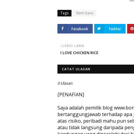
Pub
Tags
filem baru
Facebook
Twitter
LEBIH LAMA
I LOVE CHICKEN RICE
CATAT ULASAN
0 Ulasan
[PENAFIAN]
Saya adalah pemilik blog www.bon
bertanggungjawab terhadap apa jug
atas risiko, peribadi mahu pun se
atau tidak langsung daripada pen
kandungan yang diperolehi dari bl