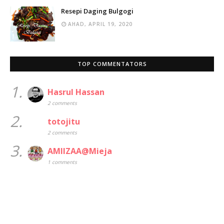
Resepi Daging Bulgogi
AHAD, APRIL 19, 2020
TOP COMMENTATORS
1.
Hasrul Hassan
2 comments
2.
totojitu
2 comments
3.
AMIIZAA@Mieja
1 comments