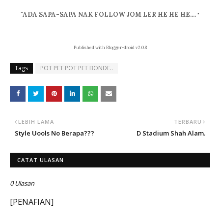
"ADA SAPA-SAPA NAK FOLLOW JOM LER HE HE HE....
"
Published with Blogger-droid v2.0.8
Tags
POT PET POT PET BONDE..
LEBIH LAMA
TERBARU
Style Uools No Berapa???
D Stadium Shah Alam.
CATAT ULASAN
0 Ulasan
[PENAFIAN]