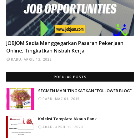
INFO
JOBJOM Sedia Menggegarkan Pasaran Pekerjaan
Online, Tingkatkan Nisbah Kerja
RABU, APRIL 13, 2022
POPULAR POSTS
SEGMEN MARI TINGKATKAN "FOLLOWER BLOG"
RABU, MAC 04, 2015
Koleksi Template Akaun Bank
AHAD, APRIL 19, 2020