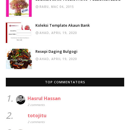
RABU, MAC 04, 2015
Koleksi Template Akaun Bank
AHAD, APRIL 19, 2020
Resepi Daging Bulgogi
AHAD, APRIL 19, 2020
TOP COMMENTATORS
1.
Hasrul Hassan
2 comments
2.
totojitu
2 comments