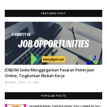
FEATURED POST
INFO
JOBJOM Sedia Menggegarkan Pasaran Pekerjaan
Online, Tingkatkan Nisbah Kerja
RABU, APRIL 13, 2022
POPULAR POSTS
SEGMEN MARI TINGKATKAN "FOLLOWER BLOG"