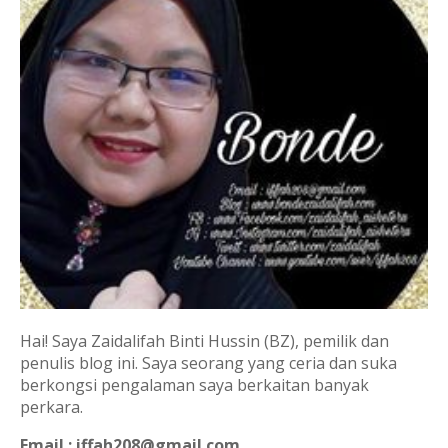
Hai! Saya Zaidalifah Binti Hussin (BZ), pemilik dan
penulis blog ini. Saya seorang yang ceria dan suka
berkongsi pengalaman saya berkaitan banyak
perkara.
Email : iffah208@gmail.com
.