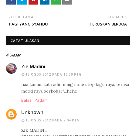
LEBIH LAMA
TERBARU
PAGI YANG SYAHDU
TERUSKAN BERDOA
CATAT ULASAN
4 Ulasan
Zie Madini
15 OGOS 2012 PADA 12:39 PTG
haa kannn. kat radio mmg none stop lagu raya. terasa
mood raya berkobar²...hehe
Balas
Padam
Unknown
15 OGOS 2012 PADA 2:04 PTG
ZIE MADINI....