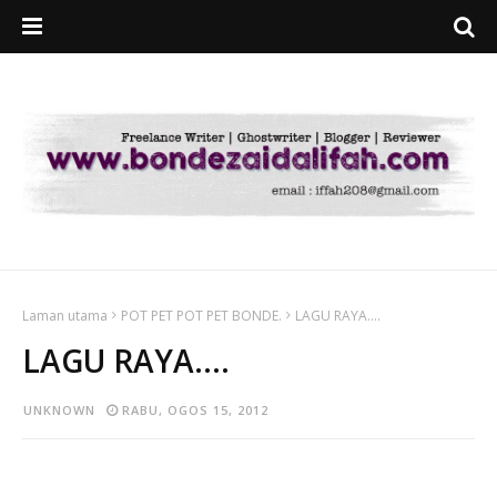
Laman utama
POT PET POT PET BONDE.
LAGU RAYA....
LAGU RAYA....
UNKNOWN
RABU, OGOS 15, 2012