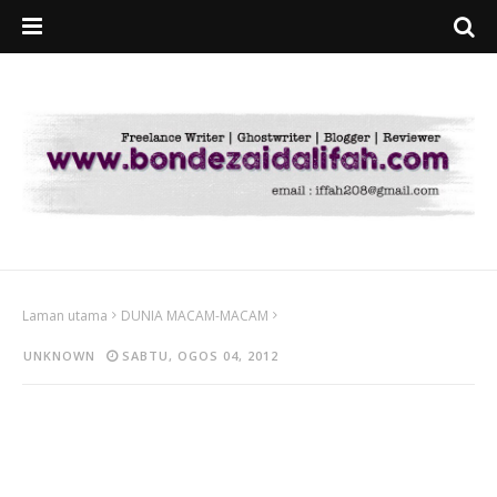
Laman utama
DUNIA MACAM-MACAM
UNKNOWN
SABTU, OGOS 04, 2012