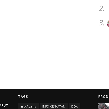
2.
3.
TAGS
PROD
ARUT
Info Agama
INFO KESIHATAN
DOA