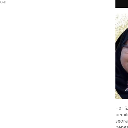
-O-K
Hai! S
pemili
seora
penga