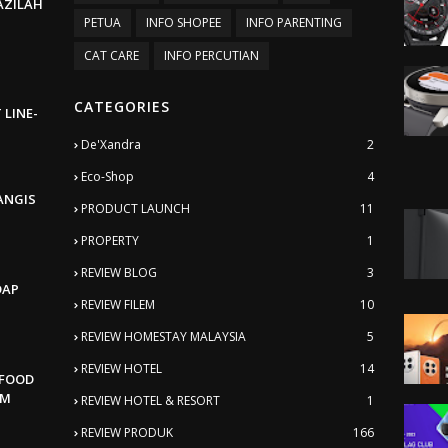
BAZILAH
PETUA
INFO SHOPEE
INFO PARENTING
CAT CARE
INFO PERCUTIAN
CATEGORIES
 LINE-
De'Xandra
2
Eco-Shop
4
ANGIS
PRODUCT LAUNCH
11
PROPERTY
1
REVIEW BLOG
3
DAP
REVIEW FILEM
10
REVIEW HOMESTAY MALAYSIA
5
REVIEW HOTEL
14
AFOOD
AM
REVIEW HOTEL & RESORT
1
REVIEW PRODUK
166