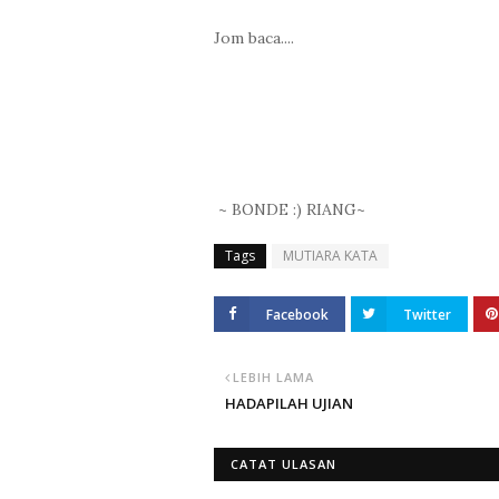
Jom baca....
~ BONDE :) RIANG~
Tags
MUTIARA KATA
Facebook
Twitter
LEBIH LAMA
HADAPILAH UJIAN
CATAT ULASAN