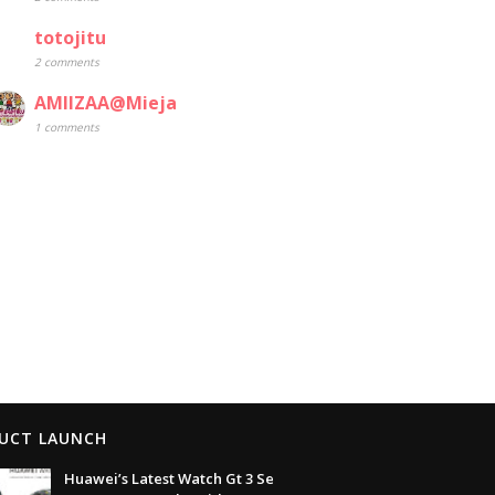
totojitu
2 comments
AMIIZAA@Mieja
1 comments
UCT LAUNCH
Huawei’s Latest Watch Gt 3 Se