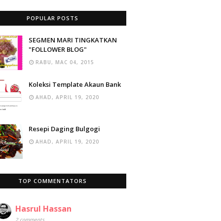
POPULAR POSTS
SEGMEN MARI TINGKATKAN
"FOLLOWER BLOG"
RABU, MAC 04, 2015
Koleksi Template Akaun Bank
AHAD, APRIL 19, 2020
Resepi Daging Bulgogi
AHAD, APRIL 19, 2020
TOP COMMENTATORS
Hasrul Hassan
2 comments