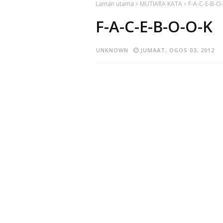
Laman utama
MUTIARA KATA
F-A-C-E-B-O
F-A-C-E-B-O-O-K
UNKNOWN
JUMAAT, OGOS 03, 2012