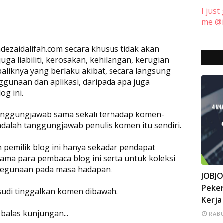
I just
me @i
dezaidalifah.com secara khusus tidak akan
a liabiliti, kerosakan, kehilangan, kerugian
baliknya yang berlaku akibat, secara langsung
ggunaan dan aplikasi, daripada apa juga
og ini.
rtanggungjawab sama sekali terhadap komen-
adalah tanggungjawab penulis komen itu sendiri.
eh pemilik blog ini hanya sekadar pendapat
ama para pembaca blog ini serta untuk koleksi
 kegunaan pada masa hadapan.
INFO
JOBJ
Peker
 sudi tinggalkan komen dibawah.
Kerja
 balas kunjungan...
RABU