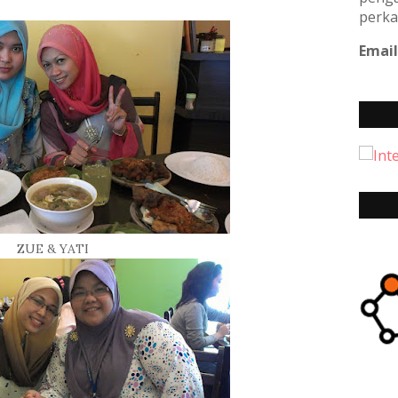
perka
Email
ZUE & YATI