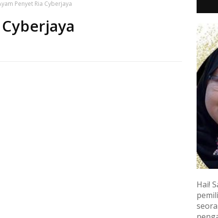
Ayam Penyet Ria Cyberjaya
 Cyberjaya
Hai! S
pemili
seora
penga