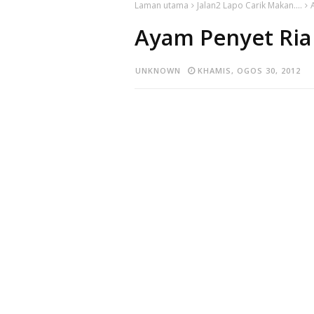
Laman utama
Jalan2 Lapo Carik Makan....
Ayam Penyet Ria
UNKNOWN
KHAMIS, OGOS 30, 2012