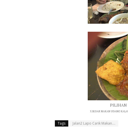
PILIHA
X SEDAR MAKAN UDANG KALAU 
Tags
Jalan2 Lapo Carik Makan....