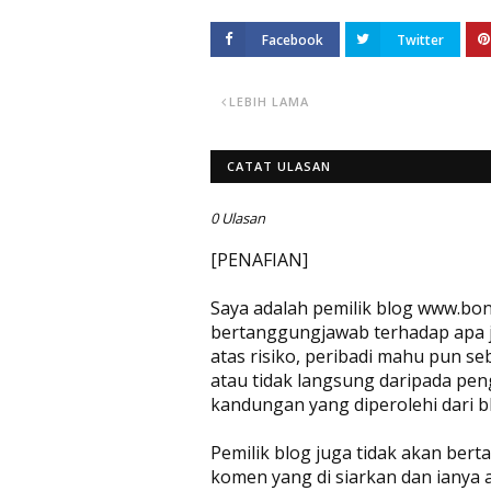
Facebook
Twitter
LEBIH LAMA
CATAT ULASAN
0 Ulasan
[PENAFIAN]
Saya adalah pemilik blog www.bon
bertanggungjawab terhadap apa jug
atas risiko, peribadi mahu pun se
atau tidak langsung daripada pen
kandungan yang diperolehi dari bl
Pemilik blog juga tidak akan be
komen yang di siarkan dan ianya 