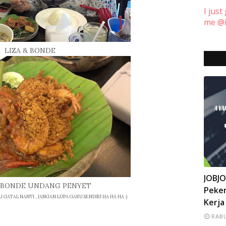
I just
me @i
LIZA & BONDE
INFO
JOBJ
N BONDE UNDANG PENYET
Peker
GATAL NANTI , JANGAN LUPA GARU SENDIRI HA HA HA :)
Kerja
RABU