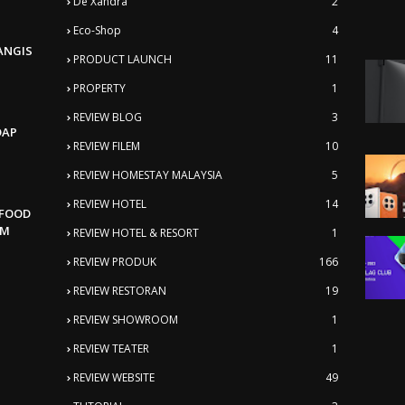
De'Xandra
2
Eco-Shop
4
ANGIS
PRODUCT LAUNCH
11
PROPERTY
1
REVIEW BLOG
3
DAP
REVIEW FILEM
10
REVIEW HOMESTAY MALAYSIA
5
REVIEW HOTEL
14
AFOOD
AM
REVIEW HOTEL & RESORT
1
REVIEW PRODUK
166
REVIEW RESTORAN
19
REVIEW SHOWROOM
1
REVIEW TEATER
1
REVIEW WEBSITE
49