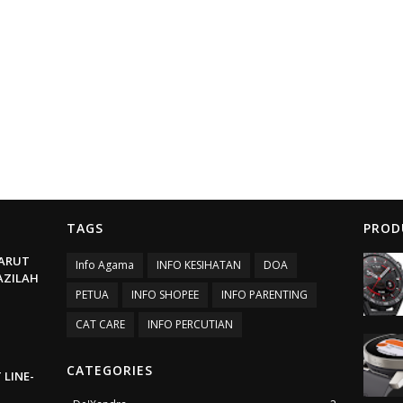
TAGS
PROD
ARUT
Info Agama
INFO KESIHATAN
DOA
BAZILAH
PETUA
INFO SHOPEE
INFO PARENTING
CAT CARE
INFO PERCUTIAN
CATEGORIES
 LINE-