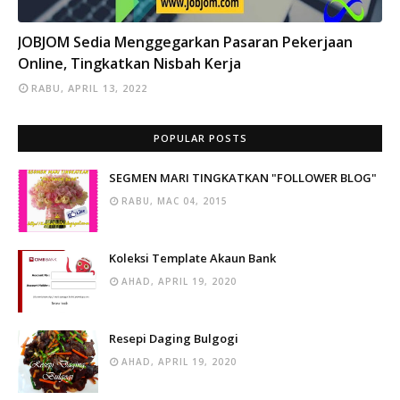
INFO
JOBJOM Sedia Menggegarkan Pasaran Pekerjaan
Online, Tingkatkan Nisbah Kerja
RABU, APRIL 13, 2022
POPULAR POSTS
SEGMEN MARI TINGKATKAN "FOLLOWER BLOG"
RABU, MAC 04, 2015
Koleksi Template Akaun Bank
AHAD, APRIL 19, 2020
Resepi Daging Bulgogi
AHAD, APRIL 19, 2020