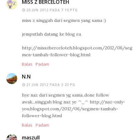
MISS Z BERCELOTEH
20 JUN 2012 PADA 7:10 PTG
miss z singgah dari segmen yang sama :)
jemputlah datang ke blog ea
http://misszberceloteh.blogspot.com/2012/06/seg
men-tambah-follower-blog.html
Balas
Padam
N.N
21 JUN 2012 PADA 3:23 PG
hye naz dari segmen yg sama..done follow
awak...singgah blog naz ye ^_^ http://naz-only-
you.blogspot.com/2012/06/segmen-tambah-
follower-blog.html
Balas
Padam
maszull