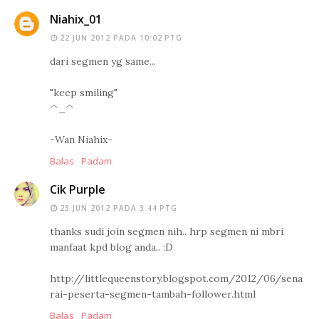
Niahix_01
22 JUN 2012 PADA 10:02 PTG
dari segmen yg same...
"keep smiling"
^_^
-Wan Niahix-
Balas
Padam
Cik Purple
23 JUN 2012 PADA 3:44 PTG
thanks sudi join segmen nih.. hrp segmen ni mbri
manfaat kpd blog anda.. :D
http://littlequeenstory.blogspot.com/2012/06/sena
rai-peserta-segmen-tambah-follower.html
Balas
Padam