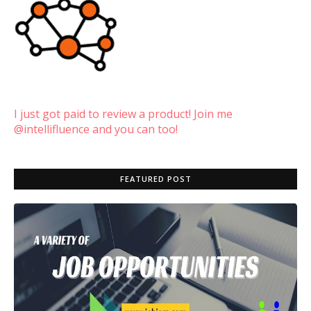
I just got paid to review a product! Join me
@intellifluence and you can too!
FEATURED POST