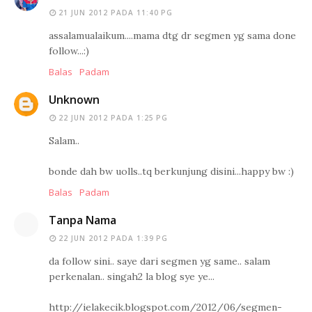
21 JUN 2012 PADA 11:40 PG
assalamualaikum....mama dtg dr segmen yg sama done
follow...:)
Balas
Padam
Unknown
22 JUN 2012 PADA 1:25 PG
Salam..
bonde dah bw uolls..tq berkunjung disini...happy bw :)
Balas
Padam
Tanpa Nama
22 JUN 2012 PADA 1:39 PG
da follow sini.. saye dari segmen yg same.. salam
perkenalan.. singah2 la blog sye ye...
http://ielakecik.blogspot.com/2012/06/segmen-