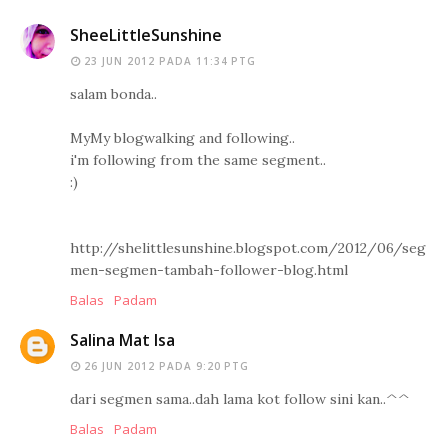
SheeLittleSunshine
23 JUN 2012 PADA 11:34 PTG
salam bonda..
MyMy blogwalking and following..
i'm following from the same segment..
:)
http://shelittlesunshine.blogspot.com/2012/06/seg
men-segmen-tambah-follower-blog.html
Balas
Padam
Salina Mat Isa
26 JUN 2012 PADA 9:20 PTG
dari segmen sama..dah lama kot follow sini kan..^^
Balas
Padam