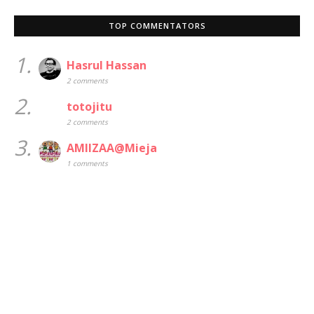
TOP COMMENTATORS
1.
Hasrul Hassan
2 comments
2.
totojitu
2 comments
3.
AMIIZAA@Mieja
1 comments