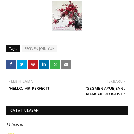
Tags
SEGMEN JOIN YUK
LEBIH LAMA
TERBARU
'HELLO, MR. PERFECT!'
"SEGMEN AYUEJEAN :
MENCARI BLOGLIST"
CATAT ULASAN
11 Ulasan