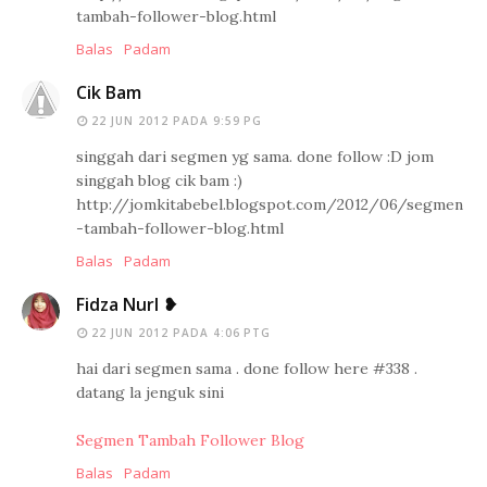
tambah-follower-blog.html
Balas
Padam
Cik Bam
22 JUN 2012 PADA 9:59 PG
singgah dari segmen yg sama. done follow :D jom
singgah blog cik bam :)
http://jomkitabebel.blogspot.com/2012/06/segmen
-tambah-follower-blog.html
Balas
Padam
Fidza Nurl ❥
22 JUN 2012 PADA 4:06 PTG
hai dari segmen sama . done follow here #338 .
datang la jenguk sini
Segmen Tambah Follower Blog
Balas
Padam