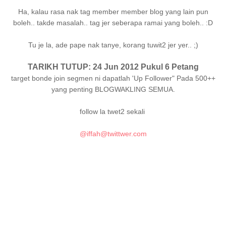
Ha, kalau rasa nak tag member member blog yang lain pun
boleh.. takde masalah.. tag jer seberapa ramai yang boleh.. :D
Tu je la, ade pape nak tanye, korang tuwit2 jer yer.. ;)
TARIKH TUTUP: 24 Jun 2012 Pukul 6 Petang
target bonde join segmen ni dapatlah 'Up Follower" Pada 500++
yang penting BLOGWAKLING SEMUA.
follow la twet2 sekali
@iffah@twittwer.com