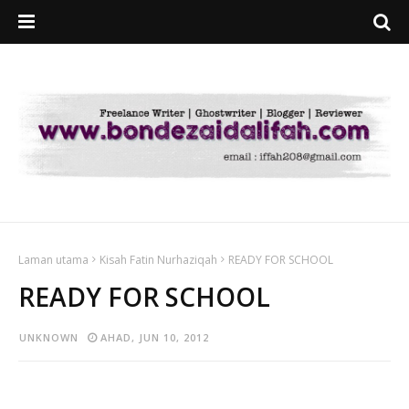
Laman utama
Kisah Fatin Nurhaziqah
READY FOR SCHOOL
READY FOR SCHOOL
UNKNOWN
AHAD, JUN 10, 2012