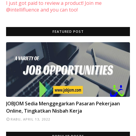
I just got paid to review a product! Join me
@intellifluence and you can too!
FEATURED POST
INFO
JOBJOM Sedia Menggegarkan Pasaran Pekerjaan
Online, Tingkatkan Nisbah Kerja
RABU, APRIL 13, 2022