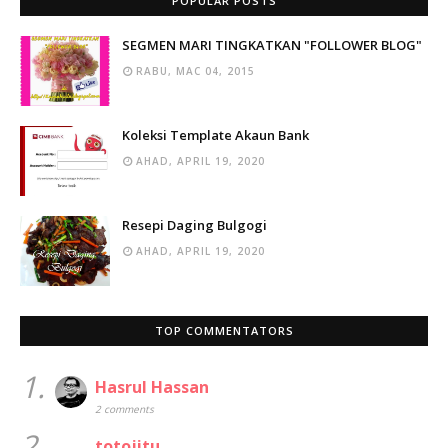
POPULAR POSTS
SEGMEN MARI TINGKATKAN "FOLLOWER BLOG"
RABU, MAC 04, 2015
Koleksi Template Akaun Bank
AHAD, APRIL 19, 2020
Resepi Daging Bulgogi
AHAD, APRIL 19, 2020
TOP COMMENTATORS
1.
Hasrul Hassan
2 comments
2.
totojitu