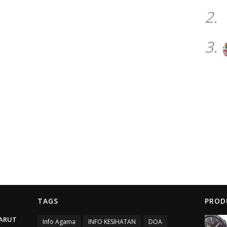
2.
3.
TAGS
PROD
ARUT
Info Agama
INFO KESIHATAN
DOA