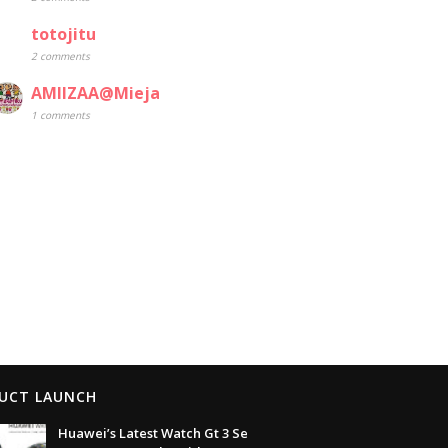
totojitu
2 comments
AMIIZAA@Mieja
1 comments
UCT LAUNCH
Huawei’s Latest Watch Gt 3 Se