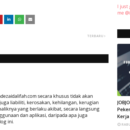
I just
me @i
TERBARU
dezaidalifah.com secara khusus tidak akan
INFO
a liabiliti, kerosakan, kehilangan, kerugian
JOBJ
baliknya yang berlaku akibat, secara langsung
Peker
ggunaan dan aplikasi, daripada apa juga
Kerja
og ini.
RABU