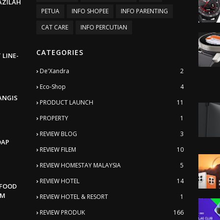
BAZILAH
PETUA
INFO SHOPEE
INFO PARENTING
CAT CARE
INFO PERCUTIAN
CATEGORIES
 LINE-
De'Xandra
2
Eco-Shop
4
ANGIS
PRODUCT LAUNCH
11
PROPERTY
1
REVIEW BLOG
3
DAP
REVIEW FILEM
10
REVIEW HOMESTAY MALAYSIA
5
REVIEW HOTEL
14
AFOOD
AM
REVIEW HOTEL & RESORT
1
REVIEW PRODUK
166