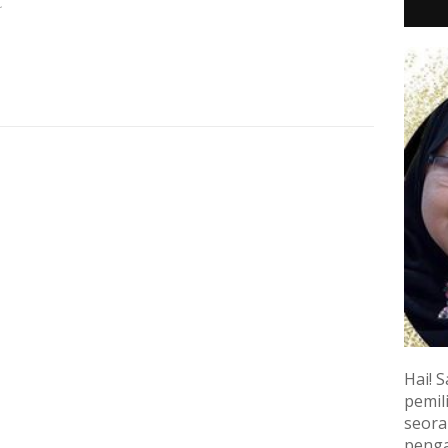
~
Hai! S
pemili
seora
penga