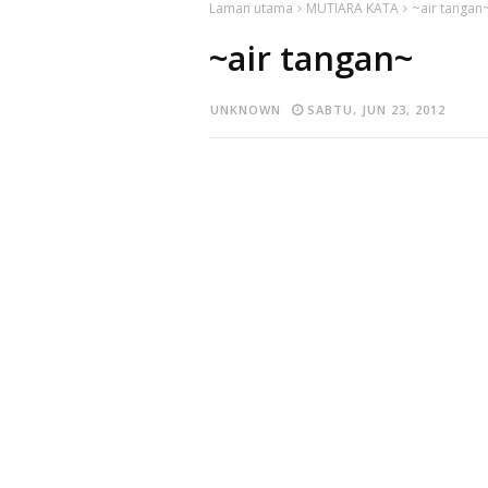
Laman utama
MUTIARA KATA
~air tangan
~air tangan~
UNKNOWN
SABTU, JUN 23, 2012