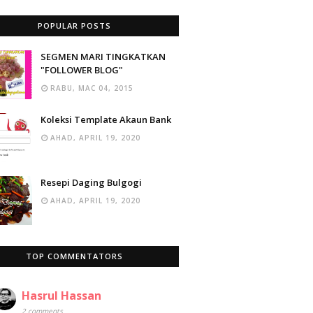
POPULAR POSTS
SEGMEN MARI TINGKATKAN
"FOLLOWER BLOG"
RABU, MAC 04, 2015
Koleksi Template Akaun Bank
AHAD, APRIL 19, 2020
Resepi Daging Bulgogi
AHAD, APRIL 19, 2020
TOP COMMENTATORS
Hasrul Hassan
2 comments