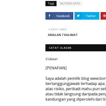
Tags
MUTIARA KATA
Facebook
Twitter
LEBIH LAMA
AMALAN 7 KALIMAT
CATAT ULASAN
0 Ulasan
[PENAFIAN]
Saya adalah pemilik blog www.bon
bertanggungjawab terhadap apa jug
atas risiko, peribadi mahu pun se
atau tidak langsung daripada pen
kandungan yang diperolehi dari bl