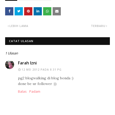
LEBIH LAMA
TERBARU
CATAT ULASAN
1 Ulasan
Farah Izni
12 MEI 2012 PADA 8:31 PG
pg2 blogwalking di blog bonda :)
done be ur follower :))
Balas
Padam