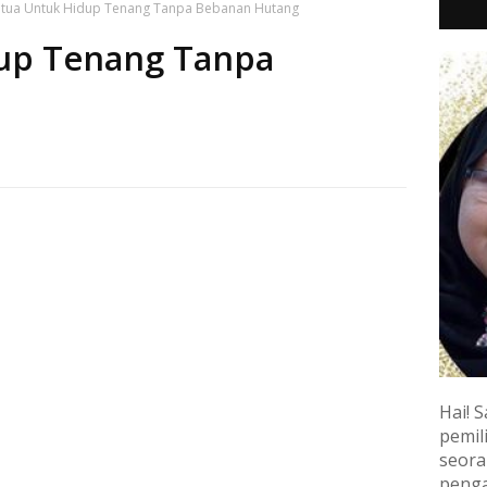
tua Untuk Hidup Tenang Tanpa Bebanan Hutang
up Tenang Tanpa
Hai! S
pemili
seora
penga