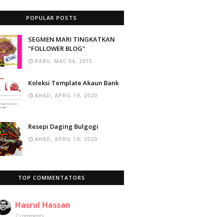
POPULAR POSTS
SEGMEN MARI TINGKATKAN
"FOLLOWER BLOG"
RABU, MAC 04, 2015
Koleksi Template Akaun Bank
AHAD, APRIL 19, 2020
Resepi Daging Bulgogi
AHAD, APRIL 19, 2020
TOP COMMENTATORS
Hasrul Hassan
2 comments