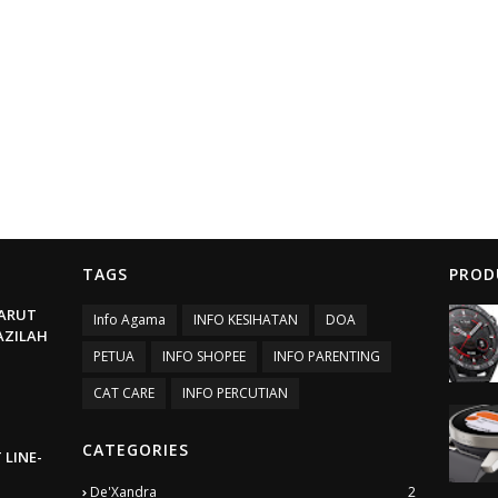
TAGS
PROD
ARUT
Info Agama
INFO KESIHATAN
DOA
BAZILAH
PETUA
INFO SHOPEE
INFO PARENTING
CAT CARE
INFO PERCUTIAN
CATEGORIES
 LINE-
De'Xandra
2