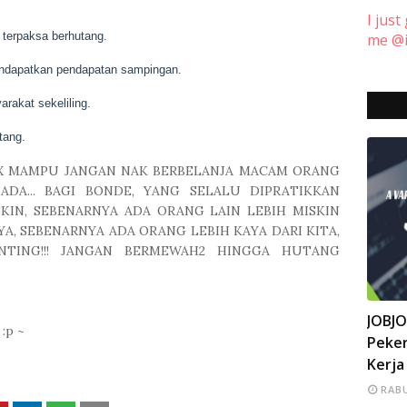
I just
terpaksa berhutang.
me @i
endapatkan pendapatan sampingan.
rakat sekeliling.
tang.
A X MAMPU JANGAN NAK BERBELANJA MACAM ORANG
DA... BAGI BONDE, YANG SELALU DIPRATIKKAN
ISKIN, SEBENARNYA ADA ORANG LAIN LEBIH MISKIN
KAYA, SEBENARNYA ADA ORANG LEBIH KAYA DARI KITA,
PENTING!!! JANGAN BERMEWAH2 HINGGA HUTANG
INFO
JOBJ
:p ~
Peker
Kerja
RABU