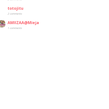
totojitu
2 comments
AMIIZAA@Mieja
1 comments