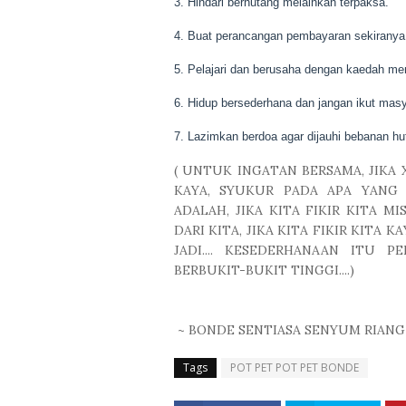
3. Hindari berhutang melainkan terpaksa.
4. Buat perancangan pembayaran sekiranya 
5. Pelajari dan berusaha dengan kaedah m
6. Hidup bersederhana dan jangan ikut masya
7. Lazimkan berdoa agar dijauhi bebanan hu
( UNTUK INGATAN BERSAMA, JIK
KAYA, SYUKUR PADA APA YANG A
ADALAH, JIKA KITA FIKIR KITA M
DARI KITA, JIKA KITA FIKIR KITA 
JADI.... KESEDERHANAAN ITU 
BERBUKIT-BUKIT TINGGI....)
~ BONDE SENTIASA SENYUM RIANG 
Tags
POT PET POT PET BONDE