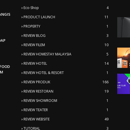
Eco-Shop
4
ANGIS
PRODUCT LAUNCH
11
PROPERTY
1
REVIEW BLOG
3
DAP
REVIEW FILEM
10
REVIEW HOMESTAY MALAYSIA
5
REVIEW HOTEL
14
AFOOD
AM
REVIEW HOTEL & RESORT
1
REVIEW PRODUK
166
REVIEW RESTORAN
19
REVIEW SHOWROOM
1
REVIEW TEATER
1
REVIEW WEBSITE
49
TUTORIAL
3