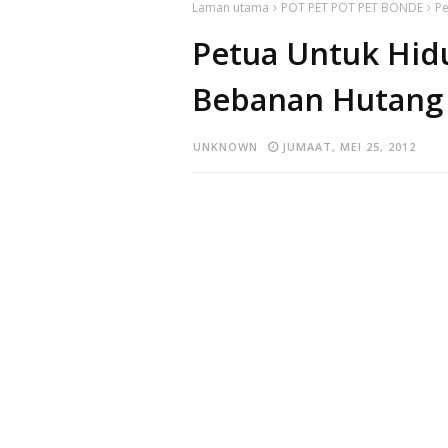
Laman utama
POT PET POT PET BONDE
Pe
Petua Untuk Hid
Bebanan Hutang
UNKNOWN
JUMAAT, MEI 25, 2012