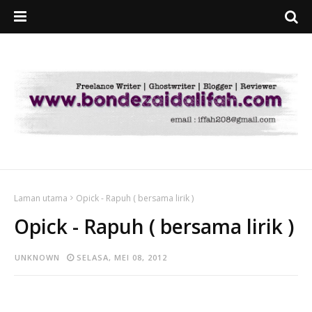
Laman utama
Opick - Rapuh ( bersama lirik )
Opick - Rapuh ( bersama lirik )
UNKNOWN
SELASA, MEI 08, 2012