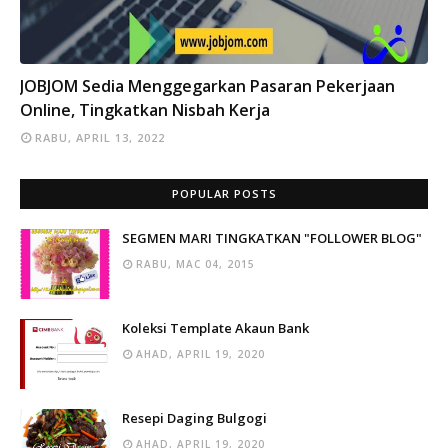
INFO
JOBJOM Sedia Menggegarkan Pasaran Pekerjaan
Online, Tingkatkan Nisbah Kerja
RABU, APRIL 13, 2022
POPULAR POSTS
SEGMEN MARI TINGKATKAN "FOLLOWER BLOG"
RABU, MAC 04, 2015
Koleksi Template Akaun Bank
AHAD, APRIL 19, 2020
Resepi Daging Bulgogi
AHAD, APRIL 19, 2020