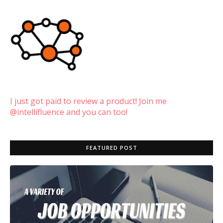
I just got paid to review a product! Join me
@intellifluence and you can too!
FEATURED POST