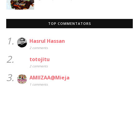
TOP COMMENTATORS
1.
Hasrul Hassan
2 comments
2.
totojitu
2 comments
3.
AMIIZAA@Mieja
1 comments