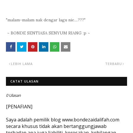
"malam-malam nak dengar lagu nie....???"
~ BONDE SENTIASA SENYUM RIANG :p ~
LEBIH LAMA
TERBARU
CATAT ULASAN
0 Ulasan
[PENAFIAN]
Saya adalah pemilik blog www.bondezaidalifah.com
secara khusus tidak akan bertanggungjawab
terhadap apa juga liabiliti, kerosakan, kehilangan,