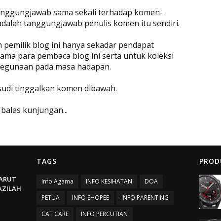
rtanggungjawab sama sekali terhadap komen-
adalah tanggungjawab penulis komen itu sendiri.
eh pemilik blog ini hanya sekadar pendapat
ama para pembaca blog ini serta untuk koleksi
 kegunaan pada masa hadapan.
 sudi tinggalkan komen dibawah.
 balas kunjungan...
TAGS
PROD
ARUT
Info Agama
INFO KESIHATAN
DOA
BAZILAH
PETUA
INFO SHOPEE
INFO PARENTING
CAT CARE
INFO PERCUTIAN