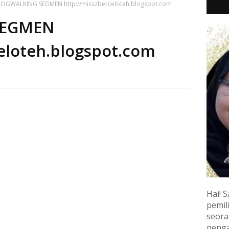
OGWALKING SEGMEN http://misszberceloteh.blogspot.com
SEGMEN
eloteh.blogspot.com
Hai! S
pemili
seora
penga