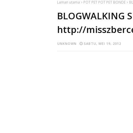
Laman utama
POT PET POT PET BONDE
BL
BLOGWALKING 
http://misszberc
UNKNOWN
SABTU, MEI 19, 2012