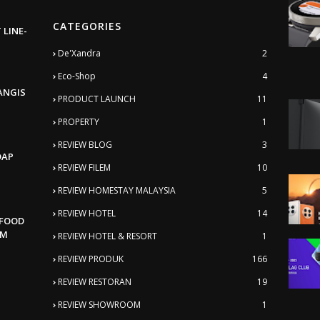
CATEGORIES
 LINE-
De'Xandra
2
Eco-Shop
4
ANGIS
PRODUCT LAUNCH
11
PROPERTY
1
REVIEW BLOG
3
DAP
REVIEW FILEM
10
REVIEW HOMESTAY MALAYSIA
5
REVIEW HOTEL
14
AFOOD
AM
REVIEW HOTEL & RESORT
1
REVIEW PRODUK
166
REVIEW RESTORAN
19
REVIEW SHOWROOM
1