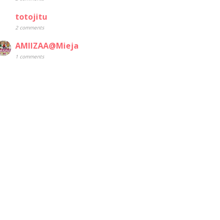
totojitu
2 comments
AMIIZAA@Mieja
1 comments