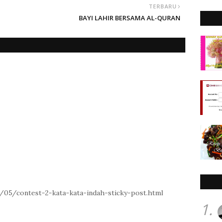
TERBARU
BAYI LAHIR BERSAMA AL-QURAN
/05/contest-2-kata-kata-indah-sticky-post.html
1.