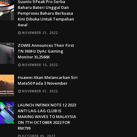
Suunto 9 Peak Pro Serba
Baharu Bateri Unggul Dan
Pemproses Baharu Berkuasa
Kini Dibuka Untuk Tempahan
Awal
NOVEMBER 21, 2022
ZOWIE Announces Their First
TN 360Hz DyAc Gaming
Monitor XL2566K
NOVEMBER 10, 2022
Huawei Akan Melancarkan Siri
Mate50 Pada 3 November
NOVEMBER 01, 2022
LAUNCH INFINIX NOTE 12 2023
ANTI LAG-LAG CLUB IS
MAKING WAVES TO MALAYSIA
ON 7TH OCTOBER 2022 FOR
RM799
OCTOBER 05, 2022