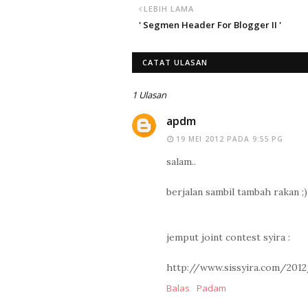
LEBIH LAMA
' Segmen Header For Blogger II '
CATAT ULASAN
1 Ulasan
apdm
19 MEI 2012 PADA 9:55 PG
salam..
berjalan sambil tambah rakan ;)
jemput joint contest syira :
http://www.sissyira.com/2012
Balas
Padam