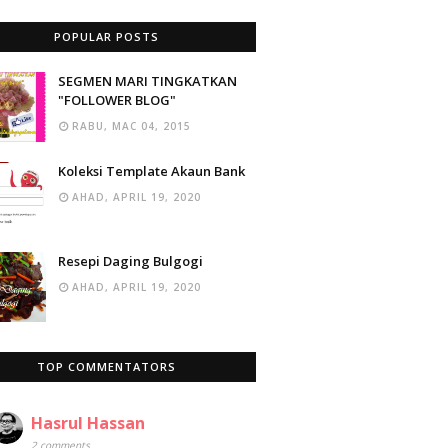
POPULAR POSTS
SEGMEN MARI TINGKATKAN
"FOLLOWER BLOG"
RABU, MAC 04, 2015
Koleksi Template Akaun Bank
AHAD, APRIL 19, 2020
Resepi Daging Bulgogi
AHAD, APRIL 19, 2020
TOP COMMENTATORS
Hasrul Hassan
2 comments