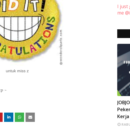
I just
me @i
untuk miss z
p ~
INFO
JOBJ
Peker
Kerja
RABU