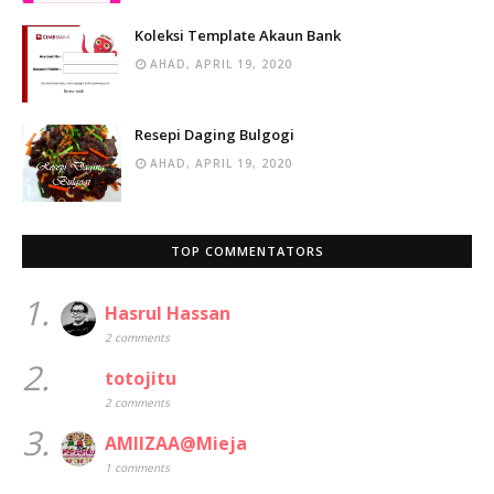
Koleksi Template Akaun Bank
AHAD, APRIL 19, 2020
Resepi Daging Bulgogi
AHAD, APRIL 19, 2020
TOP COMMENTATORS
1.
Hasrul Hassan
2 comments
2.
totojitu
2 comments
3.
AMIIZAA@Mieja
1 comments