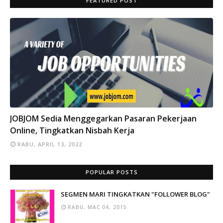
FEATURED POST
INFO
JOBJOM Sedia Menggegarkan Pasaran Pekerjaan
Online, Tingkatkan Nisbah Kerja
RABU, APRIL 13, 2022
POPULAR POSTS
SEGMEN MARI TINGKATKAN "FOLLOWER BLOG"
RABU, MAC 04, 2015