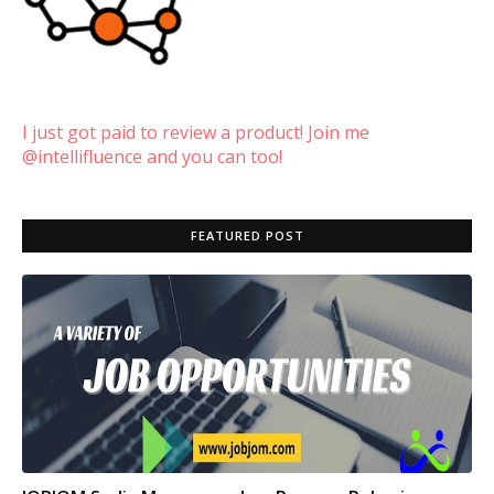
I just got paid to review a product! Join me
@intellifluence and you can too!
FEATURED POST
INFO