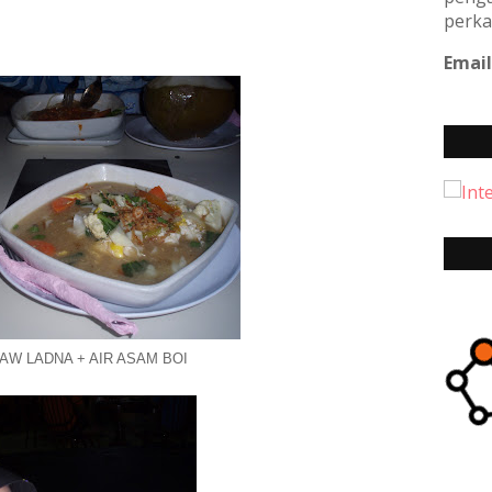
perka
Email
AW LADNA + AIR ASAM BOI