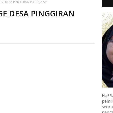
AGE DESA PINGGIRAN PUTRAJAYA"
GE DESA PINGGIRAN
Hai! S
pemili
seora
penga