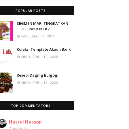
POPULAR POSTS
SEGMEN MARI TINGKATKAN
"FOLLOWER BLOG"
RABU, MAC 04, 2015
Koleksi Template Akaun Bank
AHAD, APRIL 19, 2020
Resepi Daging Bulgogi
AHAD, APRIL 19, 2020
TOP COMMENTATORS
Hasrul Hassan
2 comments