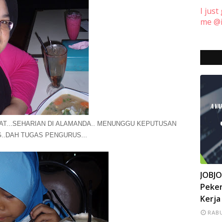
I just
me @i
T...SEHARIAN DI ALAMANDA.. MENUNGGU KEPUTUSAN
..DAH TUGAS PENGURUS...
INFO
JOBJ
Peker
Kerja
RABU