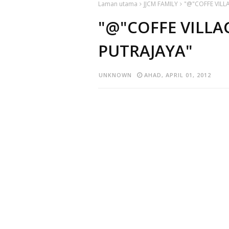
Laman utama
JJCM FAMILY
"@"COFFE VILL
"@"COFFE VILLA
PUTRAJAYA"
UNKNOWN
AHAD, APRIL 01, 2012