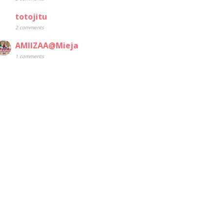
totojitu
2 comments
AMIIZAA@Mieja
1 comments