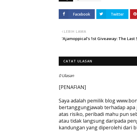
Facebook
Twitter
LEBIH LAMA
'Ajamoppical's 1st Giveaway: The Last 
CATAT ULASAN
0 Ulasan
[PENAFIAN]
Saya adalah pemilik blog www.bon
bertanggungjawab terhadap apa jug
atas risiko, peribadi mahu pun se
atau tidak langsung daripada pen
kandungan yang diperolehi dari bl