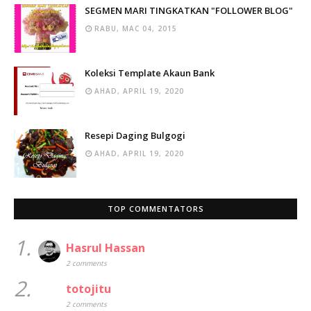
SEGMEN MARI TINGKATKAN "FOLLOWER BLOG"
RABU, MAC 04, 2015
Koleksi Template Akaun Bank
AHAD, APRIL 19, 2020
Resepi Daging Bulgogi
AHAD, APRIL 19, 2020
TOP COMMENTATORS
1.
Hasrul Hassan
2 comments
2.
totojitu
2 comments