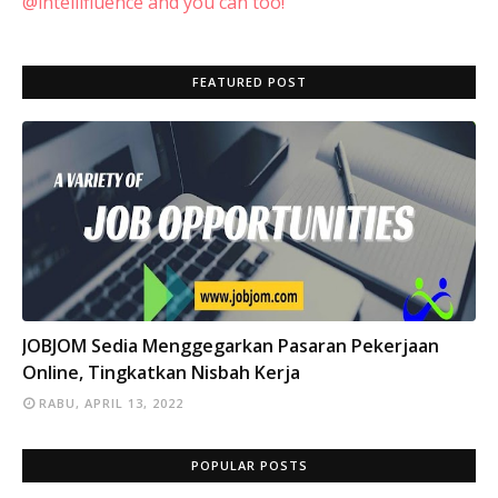
@intellifluence and you can too!
FEATURED POST
INFO
JOBJOM Sedia Menggegarkan Pasaran Pekerjaan
Online, Tingkatkan Nisbah Kerja
RABU, APRIL 13, 2022
POPULAR POSTS