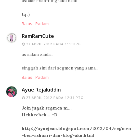
ashaari-dan-blog-aku.html
tq :)
Balas
Padam
RamRamCute
27 APRIL 2012 PADA 11:09 PG
as salam zaida...
singgah sini dari segmen yang sama...
Balas
Padam
Ayue Rejaluddin
27 APRIL 2012 PADA 12:31 PTG
Join jugak segmen ni...
Hehheeheh... =D
http://ayuejean.blogspot.com/2012/04/segmen
-ben-ashaari-dan-blog-aku.html