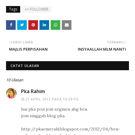
Tags
++ FOLLOWER
LEBIH LAMA
TERBARU
MAJLIS PERPISAHAN
INSYAALLAH MLM NANTI
CATAT ULASAN
10 Ulasan
Pka Rahim
27 APRIL 2012 PADA 10:59 PG
hai pka pon join segmen abg ben.
jom singgah blog pka.
http://pkaemerald.blogspot.com/2012/04/ben-