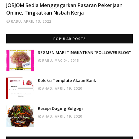
INFO
JOBJOM Sedia Menggegarkan Pasaran Pekerjaan
Online, Tingkatkan Nisbah Kerja
RABU, APRIL 13, 2022
POPULAR POSTS
SEGMEN MARI TINGKATKAN "FOLLOWER BLOG"
RABU, MAC 04, 2015
Koleksi Template Akaun Bank
AHAD, APRIL 19, 2020
Resepi Daging Bulgogi
AHAD, APRIL 19, 2020