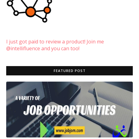
I just got paid to review a product! Join me
@intellifluence and you can too!
FEATURED POST