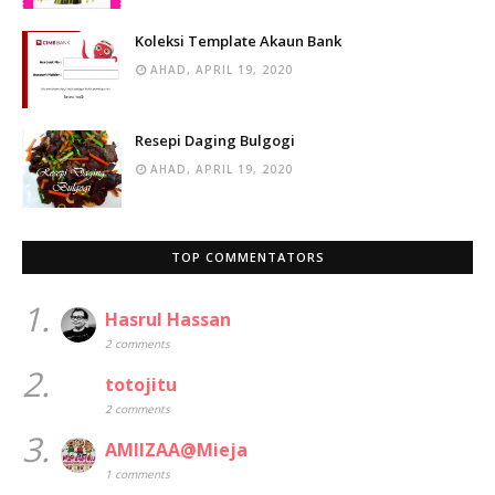
Koleksi Template Akaun Bank
AHAD, APRIL 19, 2020
Resepi Daging Bulgogi
AHAD, APRIL 19, 2020
TOP COMMENTATORS
1.
Hasrul Hassan
2 comments
2.
totojitu
2 comments
3.
AMIIZAA@Mieja
1 comments