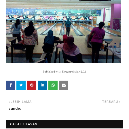
Published with Blogger-droid v2.0.4
LEBIH LAMA
TERBARU
candid
CATAT ULASAN