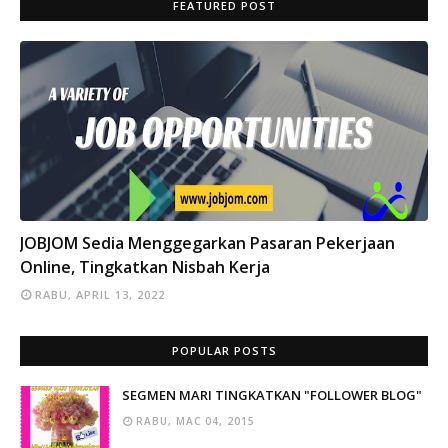
FEATURED POST
INFO
JOBJOM Sedia Menggegarkan Pasaran Pekerjaan
Online, Tingkatkan Nisbah Kerja
RABU, APRIL 13, 2022
POPULAR POSTS
SEGMEN MARI TINGKATKAN "FOLLOWER BLOG"
RABU, MAC 04, 2015