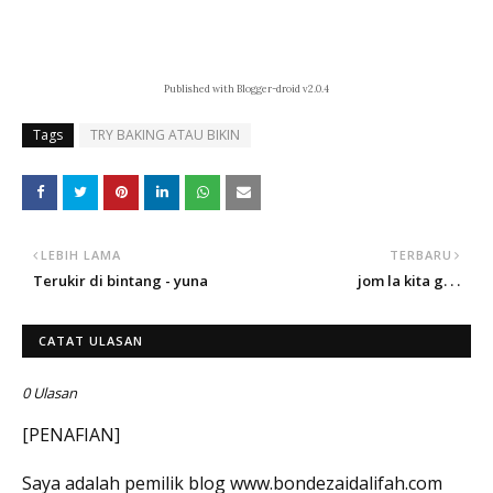
Published with Blogger-droid v2.0.4
Tags
TRY BAKING ATAU BIKIN
LEBIH LAMA
TERBARU
Terukir di bintang - yuna
jom la kita g. . .
CATAT ULASAN
0 Ulasan
[PENAFIAN]
Saya adalah pemilik blog www.bondezaidalifah.com