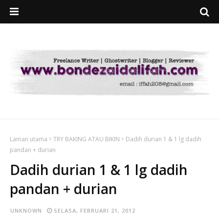
Laman utama
TRY BAKING ATAU BIKIN
Dadih durian 1 & 1 lg dadih
pandan + durian
Dadih durian 1 & 1 lg dadih
pandan + durian
UNKNOWN
SELASA, FEBRUARI 21, 2012