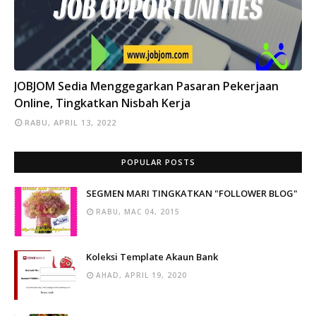
INFO
JOBJOM Sedia Menggegarkan Pasaran Pekerjaan
Online, Tingkatkan Nisbah Kerja
RABU, APRIL 13, 2022
POPULAR POSTS
SEGMEN MARI TINGKATKAN "FOLLOWER BLOG"
RABU, MAC 04, 2015
Koleksi Template Akaun Bank
AHAD, APRIL 19, 2020