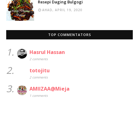
Resepi Daging Bulgogi
AHAD, APRIL 19, 2020
TOP COMMENTATORS
1.
Hasrul Hassan
2 comments
2.
totojitu
2 comments
3.
AMIIZAA@Mieja
1 comments