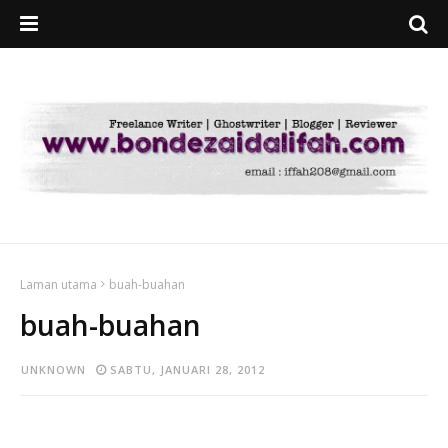
Laman utama
buah-buahan
buah-buahan
UNKNOWN
SABTU, JANUARI 28, 2012