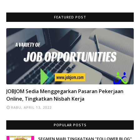
FEATURED POST
INFO
JOBJOM Sedia Menggegarkan Pasaran Pekerjaan
Online, Tingkatkan Nisbah Kerja
RABU, APRIL 13, 2022
POPULAR POSTS
SEGMEN MARI TINGKATKAN "FOLLOWER BLOG"