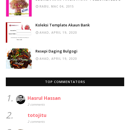
RABU, MAC 04, 2015
Koleksi Template Akaun Bank
AHAD, APRIL 19, 2020
Resepi Daging Bulgogi
AHAD, APRIL 19, 2020
TOP COMMENTATORS
1.
Hasrul Hassan
2 comments
2.
totojitu
2 comments