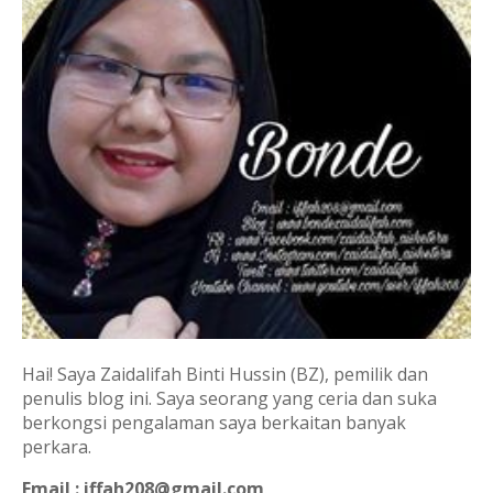
Hai! Saya Zaidalifah Binti Hussin (BZ), pemilik dan
penulis blog ini. Saya seorang yang ceria dan suka
berkongsi pengalaman saya berkaitan banyak
perkara.
Email : iffah208@gmail.com
.