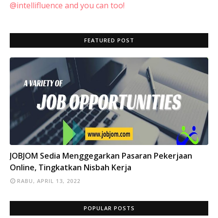
@intellifluence and you can too!
FEATURED POST
INFO
JOBJOM Sedia Menggegarkan Pasaran Pekerjaan
Online, Tingkatkan Nisbah Kerja
RABU, APRIL 13, 2022
POPULAR POSTS