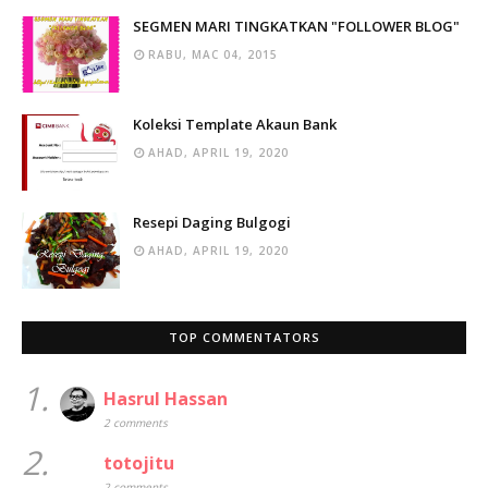
SEGMEN MARI TINGKATKAN "FOLLOWER BLOG"
RABU, MAC 04, 2015
Koleksi Template Akaun Bank
AHAD, APRIL 19, 2020
Resepi Daging Bulgogi
AHAD, APRIL 19, 2020
TOP COMMENTATORS
1.
Hasrul Hassan
2 comments
2.
totojitu
2 comments