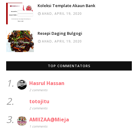
Koleksi Template Akaun Bank
AHAD, APRIL 19, 2020
Resepi Daging Bulgogi
AHAD, APRIL 19, 2020
TOP COMMENTATORS
1.
Hasrul Hassan
2 comments
2.
totojitu
2 comments
3.
AMIIZAA@Mieja
1 comments