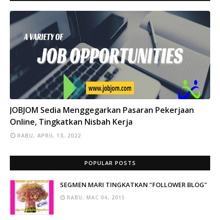
INFO
JOBJOM Sedia Menggegarkan Pasaran Pekerjaan
Online, Tingkatkan Nisbah Kerja
RABU, APRIL 13, 2022
POPULAR POSTS
SEGMEN MARI TINGKATKAN "FOLLOWER BLOG"
RABU, MAC 04, 2015