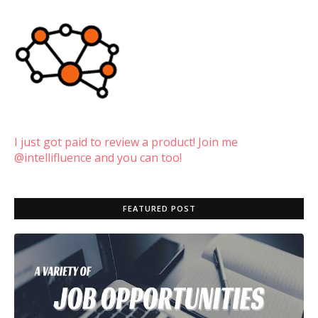
I just got paid to review a product! Join me
@intellifluence and you can too!
FEATURED POST