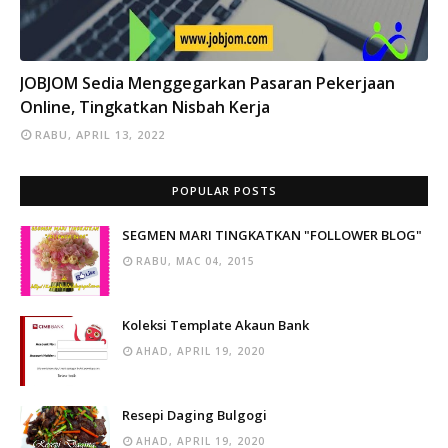
INFO
JOBJOM Sedia Menggegarkan Pasaran Pekerjaan
Online, Tingkatkan Nisbah Kerja
RABU, APRIL 13, 2022
POPULAR POSTS
SEGMEN MARI TINGKATKAN "FOLLOWER BLOG"
RABU, MAC 04, 2015
Koleksi Template Akaun Bank
AHAD, APRIL 19, 2020
Resepi Daging Bulgogi
AHAD, APRIL 19, 2020