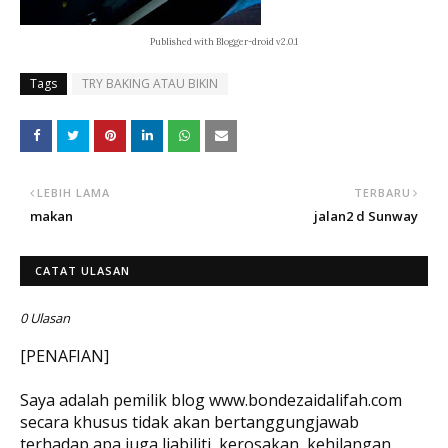
Published with Blogger-droid v2.0.1
Tags
TRY BAKING ATAU BIKIN
LEBIH LAMA
TERBARU
makan
jalan2 d Sunway
CATAT ULASAN
0 Ulasan
[PENAFIAN]
Saya adalah pemilik blog www.bondezaidalifah.com
secara khusus tidak akan bertanggungjawab
terhadap apa juga liabiliti, kerosakan, kehilangan,