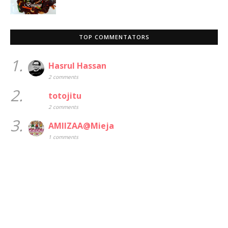
TOP COMMENTATORS
1.
Hasrul Hassan
2 comments
2.
totojitu
2 comments
3.
AMIIZAA@Mieja
1 comments