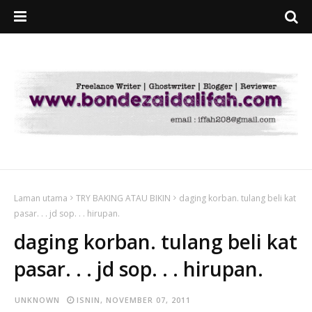
Laman utama
TRY BAKING ATAU BIKIN
daging korban. tulang beli kat
pasar. . . jd sop. . . hirupan.
daging korban. tulang beli kat
pasar. . . jd sop. . . hirupan.
UNKNOWN
ISNIN, NOVEMBER 07, 2011